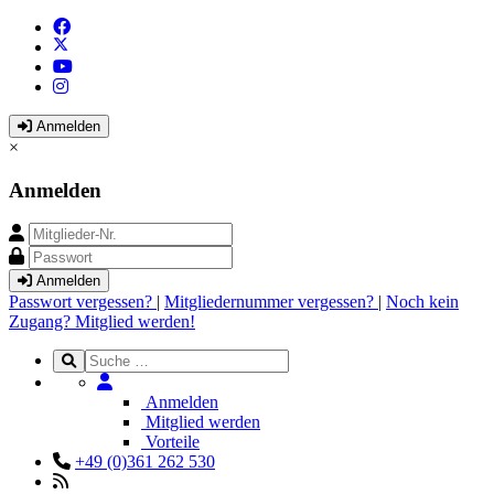
Anmelden
×
Anmelden
Anmelden
Passwort vergessen?
|
Mitgliedernummer vergessen?
|
Noch kein
Zugang? Mitglied werden!
Anmelden
Mitglied werden
Vorteile
+49 (0)361 262 530