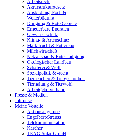
Arbeitsrecht
Agrarstrukturgesetz
Ausbildung, Fort- &
Weiterbildung
Düngung & Rote Gebiete
Erneuerbare Energien
Gewässerschutz
Klima- & Artenschutz
Marktfrucht & Futterbau
Milchwirtschaft
Netzausbau & Entschädigung
Ökologischer Landbau
Schäferei & Wolf
Sozialpolitik & -recht
Tierseuchen & Tiergesundheit
Tierhaltung & Tierwohl
Arbeitgeberverband
Presse & Medien
Jobbörse
Meine Vorteile
Aktionsangebote
Engelbert-Strauss
Telekommunikation
Kärcher
TEAG Solar GmbH