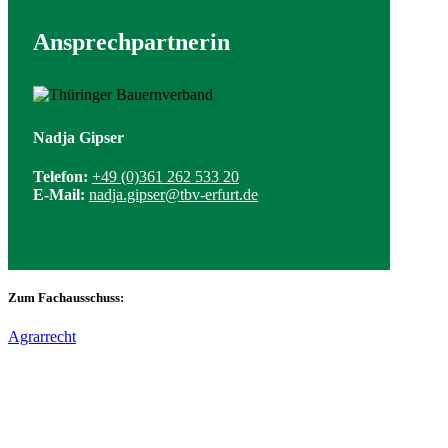
Ansprechpartnerin
Nadja Gipser
Telefon:
+49 (0)361 262 533 20
E-Mail:
nadja.gipser@tbv-erfurt.de
Zum Fachausschuss:
Agrarrecht