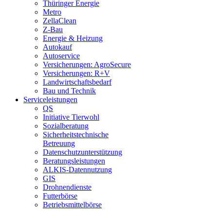
Thüringer Energie
Metro
ZellaClean
Z-Bau
Energie & Heizung
Autokauf
Autoservice
Versicherungen: AgroSecure
Versicherungen: R+V
Landwirtschaftsbedarf
Bau und Technik
Service­­leistungen
QS
Initiative Tierwohl
Sozialberatung
Sicherheitstechnische
Betreuung
Datenschutzunterstützung
Beratungsleistungen
ALKIS-Datennutzung
GIS
Drohnendienste
Futterbörse
Betriebsmittelbörse