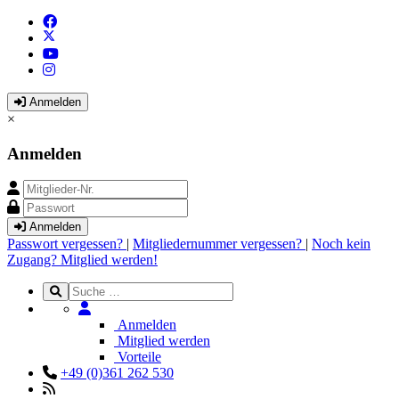
Anmelden
×
Anmelden
Anmelden
Passwort vergessen?
|
Mitgliedernummer vergessen?
|
Noch kein
Zugang? Mitglied werden!
Anmelden
Mitglied werden
Vorteile
+49 (0)361 262 530