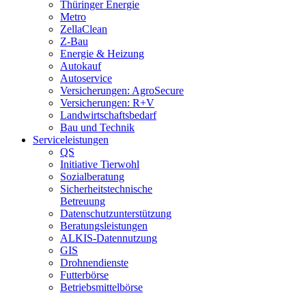
Thüringer Energie
Metro
ZellaClean
Z-Bau
Energie & Heizung
Autokauf
Autoservice
Versicherungen: AgroSecure
Versicherungen: R+V
Landwirtschaftsbedarf
Bau und Technik
Service­­leistungen
QS
Initiative Tierwohl
Sozialberatung
Sicherheitstechnische
Betreuung
Datenschutzunterstützung
Beratungsleistungen
ALKIS-Datennutzung
GIS
Drohnendienste
Futterbörse
Betriebsmittelbörse