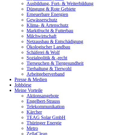
Ausbildung, Fort- & Weiterbildung
Düngung & Rote Gebiete
Erneuerbare Energien
Gewässerschutz
Klima- & Artenschutz
Marktfrucht & Futterbau
Milchwirtschaft
Netzausbau & Entschädigung
Ökologischer Landbau
Schäferei & Wolf
Sozialpolitik & -recht
Tierseuchen & Tiergesundheit
Tierhaltung & Tierwohl
Arbeitgeberverband
Presse & Medien
Jobbörse
Meine Vorteile
Aktionsangebote
Engelbert-Strauss
Telekommunikation
Kärcher
TEAG Solar GmbH
Thüringer Energie
Metro
ZellaClean