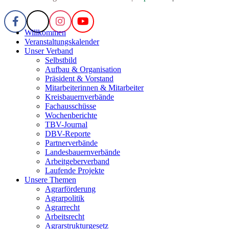
Willkommen
Veranstaltungskalender
Unser Verband
Selbstbild
Aufbau & Organisation
Präsident & Vorstand
Mitarbeiterinnen & Mitarbeiter
Kreisbauernverbände
Fachausschüsse
Wochenberichte
TBV-Journal
DBV-Reporte
Partnerverbände
Landesbauernverbände
Arbeitgeberverband
Laufende Projekte
Unsere Themen
Agrarförderung
Agrarpolitik
Agrarrecht
Arbeitsrecht
Agrarstrukturgesetz