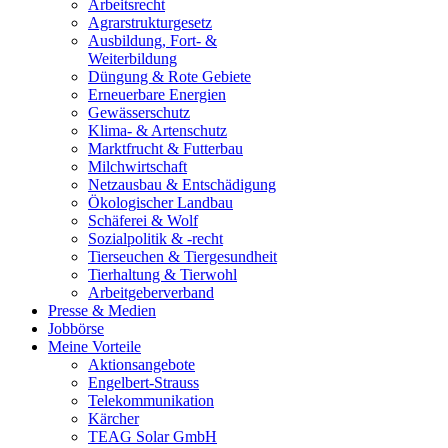
Arbeitsrecht
Agrarstrukturgesetz
Ausbildung, Fort- &
Weiterbildung
Düngung & Rote Gebiete
Erneuerbare Energien
Gewässerschutz
Klima- & Artenschutz
Marktfrucht & Futterbau
Milchwirtschaft
Netzausbau & Entschädigung
Ökologischer Landbau
Schäferei & Wolf
Sozialpolitik & -recht
Tierseuchen & Tiergesundheit
Tierhaltung & Tierwohl
Arbeitgeberverband
Presse & Medien
Jobbörse
Meine Vorteile
Aktionsangebote
Engelbert-Strauss
Telekommunikation
Kärcher
TEAG Solar GmbH