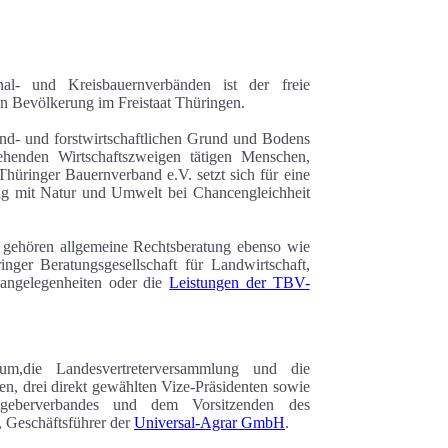
l- und Kreisbauernverbänden ist der freie
en Bevölkerung im Freistaat Thüringen.
and- und forstwirtschaft­lichen Grund und Bodens
ehenden Wirtschaftszweigen tätigen Menschen,
Thüringer Bauernverband e.V. setzt sich für eine
lang mit Natur und Umwelt bei Chancengleichheit
t, gehören allgemeine Rechtsberatung ebenso wie
nger Beratungsgesellschaft für Landwirtschaft,
angelegenheiten oder die
Leistungen der TBV-
m,die Landesvertreterversammlung und die
n, drei direkt gewählten Vize-Präsidenten sowie
itgeberverbandes und dem Vorsitzenden des
r, Geschäftsführer der
Universal-Agrar GmbH
.