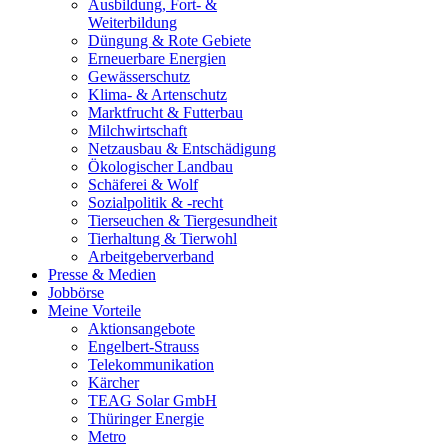
Ausbildung, Fort- &
Weiterbildung
Düngung & Rote Gebiete
Erneuerbare Energien
Gewässerschutz
Klima- & Artenschutz
Marktfrucht & Futterbau
Milchwirtschaft
Netzausbau & Entschädigung
Ökologischer Landbau
Schäferei & Wolf
Sozialpolitik & -recht
Tierseuchen & Tiergesundheit
Tierhaltung & Tierwohl
Arbeitgeberverband
Presse & Medien
Jobbörse
Meine Vorteile
Aktionsangebote
Engelbert-Strauss
Telekommunikation
Kärcher
TEAG Solar GmbH
Thüringer Energie
Metro