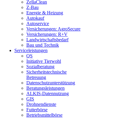
ZellaClean
Z-Bau
Energie & Heizung
Autokauf
Autoservice
Versicherungen: AgroSecure
Versicherungen: R+V
Landwirtschaftsbedarf
Bau und Technik
Service­­leistungen
QS
Initiative Tierwohl
Sozialberatung
Sicherheitstechnische
Betreuung
Datenschutzunterstützung
Beratungsleistungen
ALKIS-Datennutzung
GIS
Drohnendienste
Futterbörse
Betriebsmittelbörse