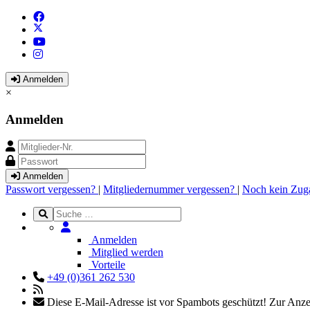
Anmelden
×
Anmelden
Anmelden
Passwort vergessen?
|
Mitgliedernummer vergessen?
|
Noch kein Zug
Anmelden
Mitglied werden
Vorteile
+49 (0)361 262 530
Diese E-Mail-Adresse ist vor Spambots geschützt! Zur Anzei