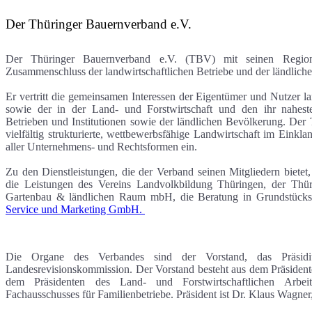
Der Thüringer Bauernverband e.V.
Der Thüringer Bauernverband e.V. (TBV) mit seinen Regiona
Zusammenschluss der landwirtschaftlichen Betriebe und der ländlich
Er vertritt die gemeinsamen Interessen der Eigentümer und Nutzer l
sowie der in der Land- und Forstwirtschaft und den ihr nahest
Betrieben und Institutionen sowie der ländlichen Bevölkerung. Der 
vielfältig strukturierte, wettbewerbsfähige Landwirtschaft im Eink
aller Unternehmens- und Rechtsformen ein.
Zu den Dienstleistungen, die der Verband seinen Mitgliedern biete
die Leistungen des Vereins Landvolkbildung Thüringen, der Thüri
Gartenbau & ländlichen Raum mbH, die Beratung in Grundstücks
Service und Marketing GmbH.
Die Organe des Verbandes sind der Vorstand, das Präsidiu
Landesrevisionskommission. Der Vorstand besteht aus dem Präsidente
dem Präsidenten des Land- und Forstwirtschaftlichen Arbe
Fachausschusses für Familien­betriebe. Präsident ist Dr. Klaus Wagne