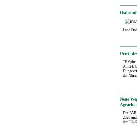
Ostbeauf
Land Dob
Urteil d
TBVplus
Am 24. Ok
Düngevero
der Nitr
Neue Weg
Agrarkon
Der BMUK
2028 und 
der EU-K