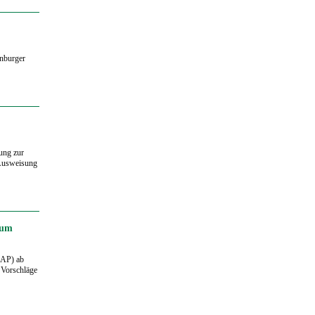
enburger
ung zur
 Ausweisung
zum
GAP) ab
 Vorschläge