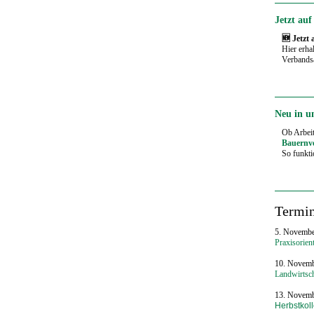
Jetzt au
🆕 Jetzt
Hier erha
Verbandsa
Neu in u
Ob Arbeit
Bauernv
So funktio
Termi
5. Novembe
Praxisorien
10. Novemb
Landwirtsch
13. Novemb
Herbstkol