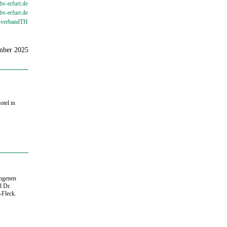
v-erfurt.de
bv-
erfurt.de
verbandTH
ember 2025
otel in
angenen
d Dr.
-Fleck.