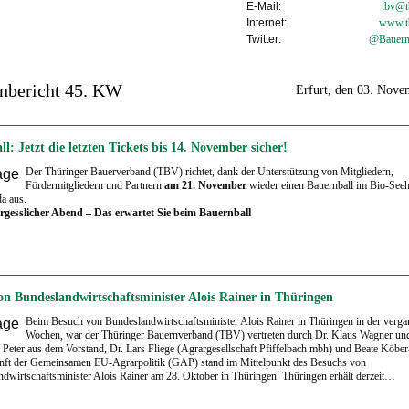
E-Mail:
tbv@tb
Internet:
www.t
Twitter:
@Bauern
nbericht 45. KW
Erfurt, den 03. Nov
l: Jetzt die letzten Tickets bis 14. November sicher!
Der Thüringer Bauerverband (TBV) richtet, dank der Unterstützung von Mitgliedern,
Fördermitgliedern und Partnern
am 21. November
wieder einen Bauernball im Bio-Seeh
a aus.
rgesslicher Abend – Das erwartet Sie beim Bauernball
on Bundeslandwirtschaftsminister Alois Rainer in Thüringen
Beim Besuch von Bundeslandwirtschaftsminister Alois Rainer in Thüringen in der verg
Wochen, war der Thüringer Bauernverband (TBV) vertreten durch Dr. Klaus Wagner un
Peter aus dem Vorstand, Dr. Lars Fliege (Agrargesellschaft Pfiffelbach mbh) und Beate Köber
nft der Gemeinsamen EU-Agrarpolitik (GAP) stand im Mittelpunkt des Besuchs von
dwirtschaftsminister Alois Rainer am 28. Oktober in Thüringen. Thüringen erhält derzeit…