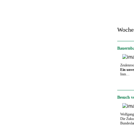
Woche
Bauernbal
Zeulenrod
Ein unve
Inm…
Besuch v
Wolfgang 
Die Zuku
Bundeslan