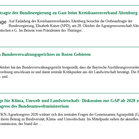
tragte der Bundesregierung zu Gast beim Kreisbauernverband Altenburg
Auf Einladung des Kreisbauernverbandes Altenburg besuchte die Ostbeauftragte der
Bundesregierung, Elisabeth Kaiser (SPD), am 28. Oktober die Agrargenossenschaft Alt
itschen e.G. Im Beisein vom Präsidenten des Thüringer…
es Bundesverwaltungsgerichtes zu Roten Gebieten
:
tober hat das Bundesverwaltungsgericht festgestellt, dass die Bayrische Ausführungsverordn
rdnung unwirksam ist und damit zentrale Kritikpunkte aus der Landwirtschaft bestätigt. Die
at- und…
e für Klima, Umwelt und Landwirtschaft: Diskussion zur GAP ab 2028 
gress des Bundesumweltministerium
N-Agrarkongress 2026 widmet sich den zentralen Fragen der Gemeinsamen Agrarpolitik (
ihrem Beitrag zu Biodiversität, Klima- und Umweltschutz. Im Mittelpunkt stehen die aktuellen
ommission, der Stand der…