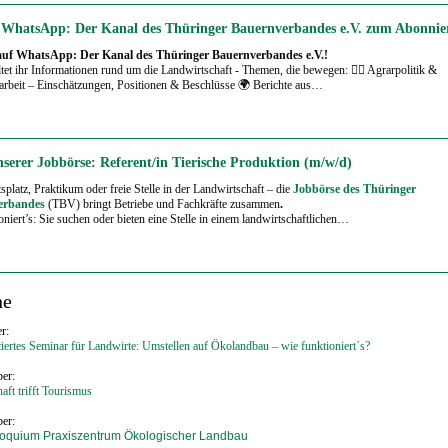
f WhatsApp: Der Kanal des Thüringer Bauernverbandes e.V. zum Abonnie
 auf WhatsApp: Der Kanal des Thüringer Bauernverbandes e.V.!
ltet ihr Informationen rund um die Landwirtschaft - Themen, die bewegen: 🧑‍⚖️ Agrarpolitik &
rbeit – Einschätzungen, Positionen & Beschlüsse 🌍 Berichte aus…
nserer Jobbörse: Referent/in Tierische Produktion (m/w/d)
splatz, Praktikum oder freie Stelle in der Landwirtschaft – die
Jobbörse des Thüringer
erbandes
(TBV) bringt Betriebe und Fachkräfte zusammen
.
niert’s:
Sie suchen oder bieten eine Stelle in einem landwirtschaftlichen…
ne
r:
tiertes Seminar für Landwirte: Umstellen auf Ökolandbau – wie funktioniert´s?
er:
aft trifft Tourismus
er:
loquium Praxiszentrum Ökologischer Landbau