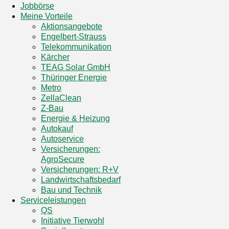
Jobbörse
Meine Vorteile
Aktionsangebote
Engelbert-Strauss
Telekommunikation
Kärcher
TEAG Solar GmbH
Thüringer Energie
Metro
ZellaClean
Z-Bau
Energie & Heizung
Autokauf
Autoservice
Versicherungen:
AgroSecure
Versicherungen: R+V
Landwirtschaftsbedarf
Bau und Technik
Service­­leistungen
QS
Initiative Tierwohl