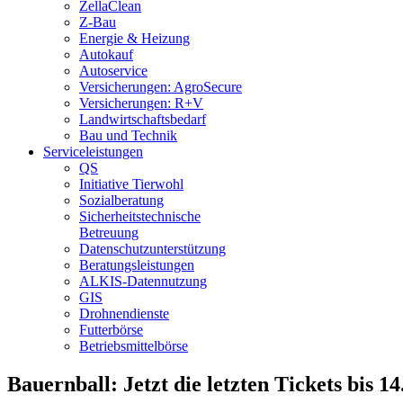
ZellaClean
Z-Bau
Energie & Heizung
Autokauf
Autoservice
Versicherungen: AgroSecure
Versicherungen: R+V
Landwirtschaftsbedarf
Bau und Technik
Service­­leistungen
QS
Initiative Tierwohl
Sozialberatung
Sicherheitstechnische
Betreuung
Datenschutzunterstützung
Beratungsleistungen
ALKIS-Datennutzung
GIS
Drohnendienste
Futterbörse
Betriebsmittelbörse
Bauernball: Jetzt die letzten Tickets bis 1