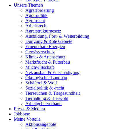
Unsere Themen
Agrarförderung
Agrarpolitik
Agrarrecht
Arbeitsrecht
Agrarstrukturgesetz
Ausbildung, Fort- & Weiterbildung
Düngung & Rote Gebiete
Erneuerbare Energien
Gewässerschutz
Klima- & Artenschutz
Marktfrucht & Futterbau
Milchwirtschaft
Netzausbau & Entschädigung
Ökologischer Landbau
Schäferei & Wolf
Sozialpolitik & -recht
Tierseuchen & Tiergesundheit
Tierhaltung & Tierwohl
Arbeitgeberverband
Presse & Medien
Jobbörse
Meine Vorteile
Aktionsangebote