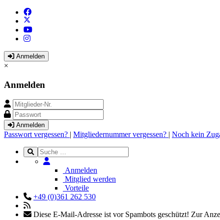
Anmelden
×
Anmelden
Anmelden
Passwort vergessen?
|
Mitgliedernummer vergessen?
|
Noch kein Zug
Anmelden
Mitglied werden
Vorteile
+49 (0)361 262 530
Diese E-Mail-Adresse ist vor Spambots geschützt! Zur Anzei