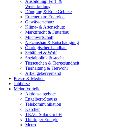
Ausbildung, Fort- &
Weiterbildung
Düngung & Rote Gebiete
Erneuerbare Energien
Gewässerschutz
Klima- & Artenschutz
Marktfrucht & Futterbau
Milchwirtschaft
Netzausbau & Entschädigung
Ökologischer Landbau
Schäferei & Wolf
Sozialpolitik & -recht
Tierseuchen & Tiergesundheit
Tierhaltung & Tierwohl
Arbeitgeberverband
Presse & Medien
Jobbörse
Meine Vorteile
Aktionsangebote
Engelbert-Strauss
Telekommunikation
Kärcher
TEAG Solar GmbH
Thüringer Energie
Metro