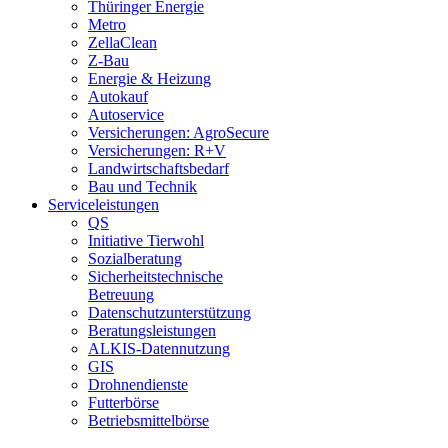
Thüringer Energie
Metro
ZellaClean
Z-Bau
Energie & Heizung
Autokauf
Autoservice
Versicherungen: AgroSecure
Versicherungen: R+V
Landwirtschaftsbedarf
Bau und Technik
Service­­leistungen
QS
Initiative Tierwohl
Sozialberatung
Sicherheitstechnische
Betreuung
Datenschutzunterstützung
Beratungsleistungen
ALKIS-Datennutzung
GIS
Drohnendienste
Futterbörse
Betriebsmittelbörse