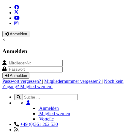
Anmelden
×
Anmelden
Anmelden
Passwort vergessen?
|
Mitgliedernummer vergessen?
|
Noch kein
Zugang? Mitglied werden!
Anmelden
Mitglied werden
Vorteile
+49 (0)361 262 530