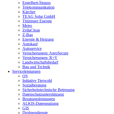
Engelbert-Strauss
Telekommunikation
Kärcher
TEAG Solar GmbH
Thüringer Energie
Metro
ZellaClean
Z-Bau
Energie & Heizung
Autokauf
Autoservice
Versicherungen: AgroSecure
Versicherungen: R+V
Landwirtschaftsbedarf
Bau und Technik
Service­­leistungen
QS
Initiative Tierwohl
Sozialberatung
Sicherheitstechnische Betreuung
Datenschutzunterstützung
Beratungsleistungen
ALKIS-Datennutzung
GIS
Drohnendienste