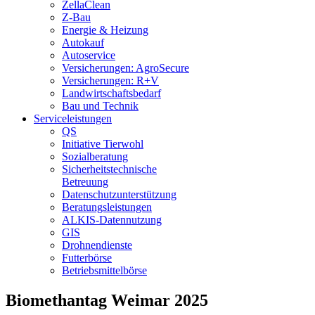
ZellaClean
Z-Bau
Energie & Heizung
Autokauf
Autoservice
Versicherungen: AgroSecure
Versicherungen: R+V
Landwirtschaftsbedarf
Bau und Technik
Service­­leistungen
QS
Initiative Tierwohl
Sozialberatung
Sicherheitstechnische
Betreuung
Datenschutzunterstützung
Beratungsleistungen
ALKIS-Datennutzung
GIS
Drohnendienste
Futterbörse
Betriebsmittelbörse
Biomethantag Weimar 2025