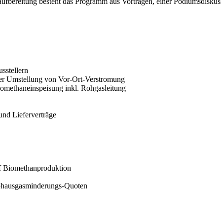
fbereitung besteht das Programm aus Vorträgen, einer Podiumsdiskus
sstellern
der Umstellung von Vor-Ort-Verstromung
omethaneinspeisung inkl. Rohgasleitung
und Lieferverträge
uf Biomethanproduktion
bhausgasminderungs-Quoten