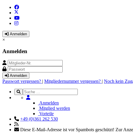
Anmelden
×
Anmelden
Anmelden
Passwort vergessen?
|
Mitgliedernummer vergessen?
|
Noch kein Zug
Anmelden
Mitglied werden
Vorteile
+49 (0)361 262 530
Diese E-Mail-Adresse ist vor Spambots geschützt! Zur Anzei