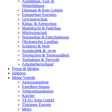
Ausbildung, Fort- &
Weiterbildung
Düngung & Rote Gebiete
Erneuerbare Energien
Gewässerschutz
Klima- & Artenschutz
Marktfrucht & Futterbau
Milchwirtschaft
Netzausbau & Entschädigung
Ökologischer Landbau
Schäferei & Wolf
Sozialpolitik & -recht
Tierseuchen & Tiergesundheit
Tierhaltung & Tierwohl
Arbeitgeberverband
Presse & Medien
Jobbörse
Meine Vorteile
Aktionsangebote
Engelbert-Strauss
Telekommunikation
Kärcher
TEAG Solar GmbH
Thüringer Energie
Metro