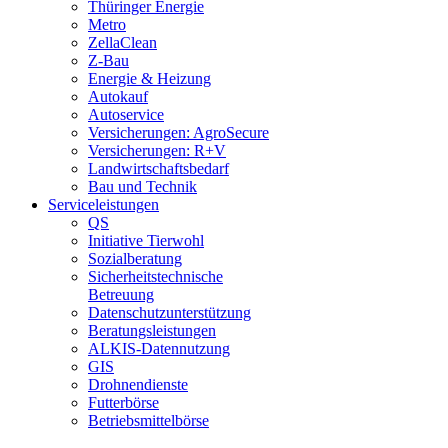
Thüringer Energie
Metro
ZellaClean
Z-Bau
Energie & Heizung
Autokauf
Autoservice
Versicherungen: AgroSecure
Versicherungen: R+V
Landwirtschaftsbedarf
Bau und Technik
Service­­leistungen
QS
Initiative Tierwohl
Sozialberatung
Sicherheitstechnische
Betreuung
Datenschutzunterstützung
Beratungsleistungen
ALKIS-Datennutzung
GIS
Drohnendienste
Futterbörse
Betriebsmittelbörse