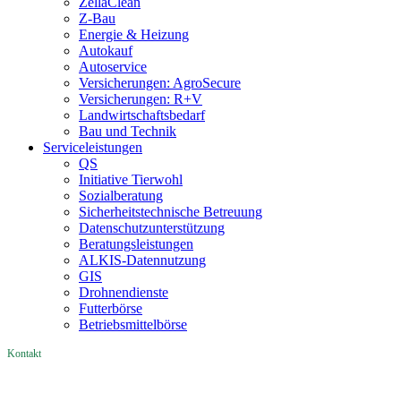
ZellaClean
Z-Bau
Energie & Heizung
Autokauf
Autoservice
Versicherungen: AgroSecure
Versicherungen: R+V
Landwirtschaftsbedarf
Bau und Technik
Service­­leistungen
QS
Initiative Tierwohl
Sozialberatung
Sicherheitstechnische Betreuung
Datenschutzunterstützung
Beratungsleistungen
ALKIS-Datennutzung
GIS
Drohnendienste
Futterbörse
Betriebsmittelbörse
Kontakt