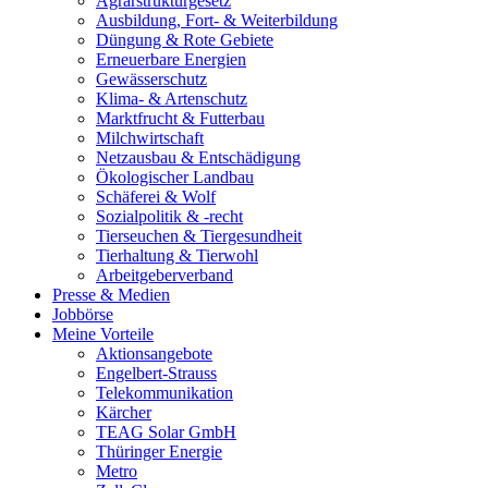
Agrarstrukturgesetz
Ausbildung, Fort- & Weiterbildung
Düngung & Rote Gebiete
Erneuerbare Energien
Gewässerschutz
Klima- & Artenschutz
Marktfrucht & Futterbau
Milchwirtschaft
Netzausbau & Entschädigung
Ökologischer Landbau
Schäferei & Wolf
Sozialpolitik & -recht
Tierseuchen & Tiergesundheit
Tierhaltung & Tierwohl
Arbeitgeberverband
Presse & Medien
Jobbörse
Meine Vorteile
Aktionsangebote
Engelbert-Strauss
Telekommunikation
Kärcher
TEAG Solar GmbH
Thüringer Energie
Metro