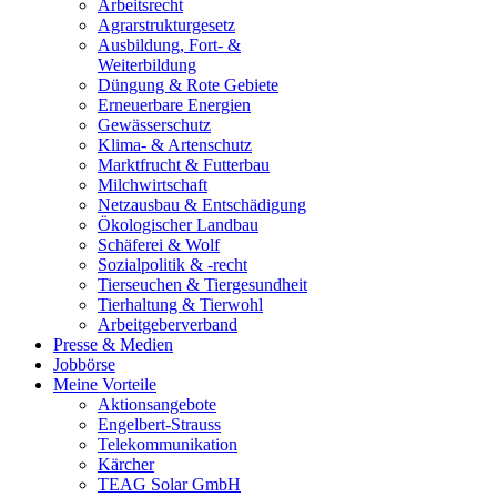
Arbeitsrecht
Agrarstrukturgesetz
Ausbildung, Fort- &
Weiterbildung
Düngung & Rote Gebiete
Erneuerbare Energien
Gewässerschutz
Klima- & Artenschutz
Marktfrucht & Futterbau
Milchwirtschaft
Netzausbau & Entschädigung
Ökologischer Landbau
Schäferei & Wolf
Sozialpolitik & -recht
Tierseuchen & Tiergesundheit
Tierhaltung & Tierwohl
Arbeitgeberverband
Presse & Medien
Jobbörse
Meine Vorteile
Aktionsangebote
Engelbert-Strauss
Telekommunikation
Kärcher
TEAG Solar GmbH