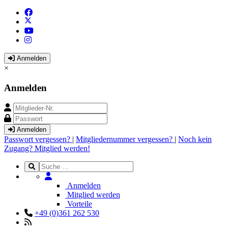
Anmelden
×
Anmelden
Anmelden
Passwort vergessen?
|
Mitgliedernummer vergessen?
|
Noch kein
Zugang? Mitglied werden!
Anmelden
Mitglied werden
Vorteile
+49 (0)361 262 530