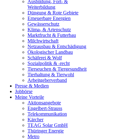
Ausbildung, Fort- &
Weiterbildung
Düngung & Rote Gebiete
Erneuerbare Energien
Gewässerschutz
Klima- & Artenschutz
Marktfrucht & Futterbau
Milchwirtschaft
Netzausbau & Entschädigung
Ökologischer Landbau
Schäferei & Wolf
Sozialpolitik & -recht
Tierseuchen & Tiergesundheit
Tierhaltung & Tierwohl
Arbeitgeberverband
Presse & Medien
Jobbörse
Meine Vorteile
Aktionsangebote
Engelbert-Strauss
Telekommunikation
Kärcher
TEAG Solar GmbH
Thüringer Energie
Metro