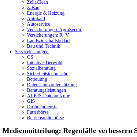
ZellaClean
Z-Bau
Energie & Heizung
Autokauf
Autoservice
Versicherungen: AgroSecure
Versicherungen: R+V
Landwirtschaftsbedarf
Bau und Technik
Service­­leistungen
QS
Initiative Tierwohl
Sozialberatung
Sicherheitstechnische
Betreuung
Datenschutzunterstützung
Beratungsleistungen
ALKIS-Datennutzung
GIS
Drohnendienste
Futterbörse
Betriebsmittelbörse
Medienmitteilung: Regenfälle verbessern 