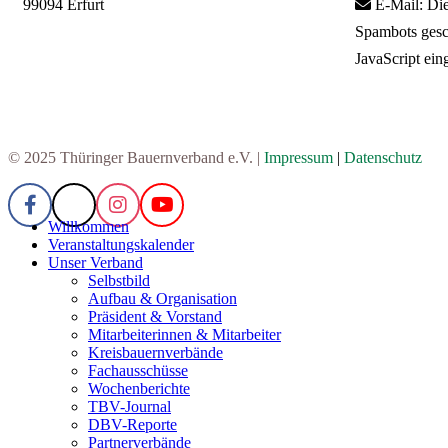
99094 Erfurt
E-Mail:
Die
Spambots gesc
JavaScript eing
© 2025 Thüringer Bauernverband e.V. |
Impressum
|
Datenschutz
Willkommen
Veranstaltungskalender
Unser Verband
Selbstbild
Aufbau & Organisation
Präsident & Vorstand
Mitarbeiterinnen & Mitarbeiter
Kreisbauernverbände
Fachausschüsse
Wochenberichte
TBV-Journal
DBV-Reporte
Partnerverbände