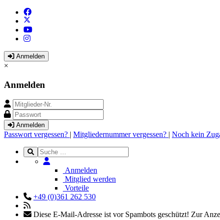
Anmelden
×
Anmelden
Anmelden
Passwort vergessen?
|
Mitgliedernummer vergessen?
|
Noch kein Zug
Anmelden
Mitglied werden
Vorteile
+49 (0)361 262 530
Diese E-Mail-Adresse ist vor Spambots geschützt! Zur Anzei