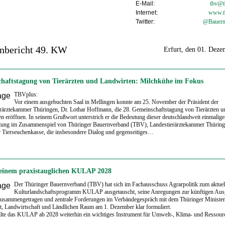
E-Mail:
tbv@tb
Internet:
www.t
Twitter:
@Bauern
nbericht 49. KW
Erfurt, den 01. Dez
haftstagung von Tierärzten und Landwirten: Milchkühe im Fokus
TBVplus:
Vor einem ausgebuchten Saal in Mellingen konnte am 25. November der Präsident der
rärztekammer Thüringen, Dr. Lothar Hoffmann, die 28. Gemeinschaftstagung von Tierärzten u
n eröffnen. In seinem Grußwort unterstrich er die Bedeutung dieser deutschlandweit einmalig
ltung im Zusammenspiel von Thüringer Bauernverband (TBV), Landestierärztekammer Thüring
 Tierseuchenkasse, die insbesondere Dialog und gegenseitiges…
einem praxistauglichen KULAP 2028
Der Thüringer Bauernverband (TBV) hat sich im Fachausschuss Agrarpolitik zum aktuel
Kulturlandschaftsprogramm KULAP ausgetauscht, seine Anregungen zur künftigen Aus
zusammengetragen und zentrale Forderungen im Verbändegespräch mit dem Thüringer Minister
t, Landwirtschaft und Ländlichen Raum am 1. Dezember klar formuliert.
llte das KULAP ab 2028 weiterhin ein wichtiges Instrument für Umwelt-, Klima- und Ressou