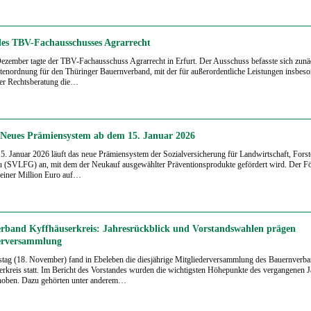
des TBV-Fachausschusses Agrarrecht
zember tagte der TBV-Fachausschuss Agrarrecht in Erfurt. Der Ausschuss befasste sich zunä
tenordnung für den Thüringer Bauernverband, mit der für außerordentliche Leistungen insbes
der Rechtsberatung die…
eues Prämiensystem ab dem 15. Januar 2026
. Januar 2026 läuft das neue Prämiensystem der
Sozialversicherung für Landwirtschaft, Fors
u
(SVLFG) an, mit dem der Neukauf ausgewählter Präventionsprodukte gefördert wird. Der Fö
einer Million Euro auf…
rband Kyffhäuserkreis: Jahresrückblick und Vorstandswahlen prägen
erversammlung
ag (18. November) fand in Ebeleben die diesjährige Mitgliederversammlung des Bauernverb
rkreis statt. Im Bericht des Vorstandes wurden die wichtigsten Höhepunkte des vergangenen J
hoben. Dazu gehörten unter anderem…