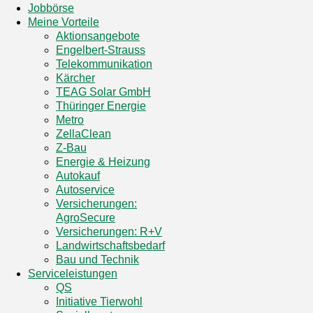
Jobbörse
Meine Vorteile
Aktionsangebote
Engelbert-Strauss
Telekommunikation
Kärcher
TEAG Solar GmbH
Thüringer Energie
Metro
ZellaClean
Z-Bau
Energie & Heizung
Autokauf
Autoservice
Versicherungen:
AgroSecure
Versicherungen: R+V
Landwirtschaftsbedarf
Bau und Technik
Service­­leistungen
QS
Initiative Tierwohl