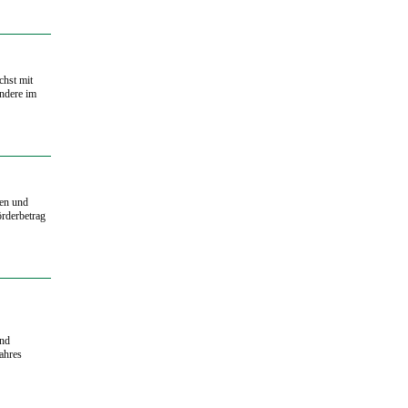
chst mit
ondere im
ten und
rderbetrag
and
ahres