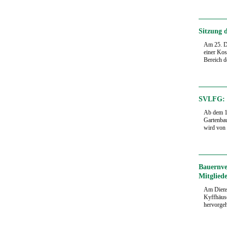
Sitzung 
Am 25. De
einer Kos
Bereich 
SVLFG: N
Ab dem 15
Gartenba
wird von 
Bauernve
Mitglied
Am Dienst
Kyffhäuse
hervorge