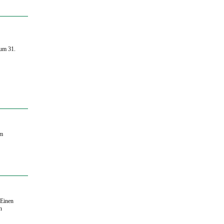
um 31.
…
um
 Einen
h