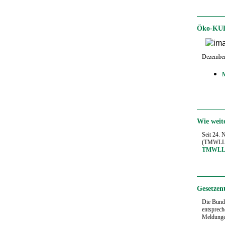
Öko-KULA
Dezember 
Wie weit
Seit 24. 
(TMWLLR)
TMWL
Gesetzen
Die Bunde
entsprec
Meldunge