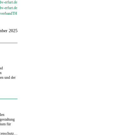
v-erfurt.de
bv-
erfurt.de
verbandTH
ember 2025
nd
en
en und der
len
gestaltung
ium für
rcenschutz…