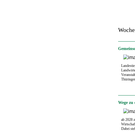
Woche
Gemeinsc
Landestie
Landwirte
Veransta
Thüringer
Wege zu 
ab 2028 
Wirtschaf
Dabei ste