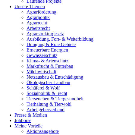
Laufende Projekte
Unsere Themen
Agrarförderung
Agrarpolitik
Agrarrecht
Arbeitsrecht
Agrarstrukturgesetz
Ausbildung, Fort- & Weiterbildung
Düngung & Rote Gebiete
Erneuerbare Energien
Gewässerschutz
Klima- & Artenschutz
Marktfrucht & Futterbau
Milchwirtschaft
Netzausbau & Entschädigung
Ökologischer Landbau
Schäferei & Wolf
Sozialpolitik & -recht
Tierseuchen & Tiergesundheit
Tierhaltung & Tierwohl
Arbeitgeberverband
Presse & Medien
Jobbörse
Meine Vorteile
Aktionsangebote