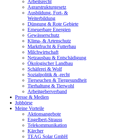
Arbeitsrecht
Agrarstrukturgesetz
Ausbildung, Fort- &
Weiterbildung
Düngung & Rote Gebiete
Erneuerbare Energien
Gewässerschutz
Klima- & Artenschutz
Marktfrucht & Futterbau
Milchwirtschaft
Netzausbau & Entschädigung
Ökologischer Landbau
Schäferei & Wolf
Sozialpolitik & -recht
Tierseuchen & Tiergesundheit
Tierhaltung & Tierwohl
Arbeitgeberverband
Presse & Medien
Jobbörse
Meine Vorteile
Aktionsangebote
Engelbert-Strauss
Telekommunikation
Kärcher
TEAG Solar GmbH