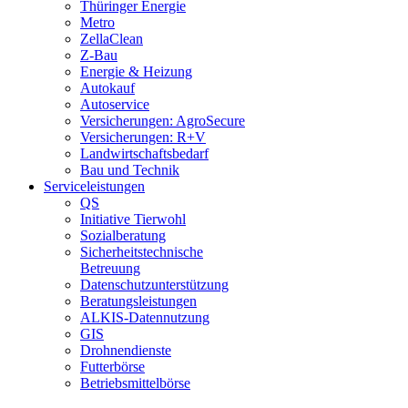
Thüringer Energie
Metro
ZellaClean
Z-Bau
Energie & Heizung
Autokauf
Autoservice
Versicherungen: AgroSecure
Versicherungen: R+V
Landwirtschaftsbedarf
Bau und Technik
Service­­leistungen
QS
Initiative Tierwohl
Sozialberatung
Sicherheitstechnische
Betreuung
Datenschutzunterstützung
Beratungsleistungen
ALKIS-Datennutzung
GIS
Drohnendienste
Futterbörse
Betriebsmittelbörse