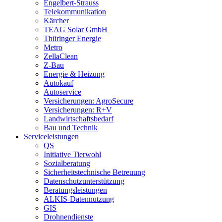
Engelbert-Strauss
Telekommunikation
Kärcher
TEAG Solar GmbH
Thüringer Energie
Metro
ZellaClean
Z-Bau
Energie & Heizung
Autokauf
Autoservice
Versicherungen: AgroSecure
Versicherungen: R+V
Landwirtschaftsbedarf
Bau und Technik
Service­­leistungen
QS
Initiative Tierwohl
Sozialberatung
Sicherheitstechnische Betreuung
Datenschutzunterstützung
Beratungsleistungen
ALKIS-Datennutzung
GIS
Drohnendienste