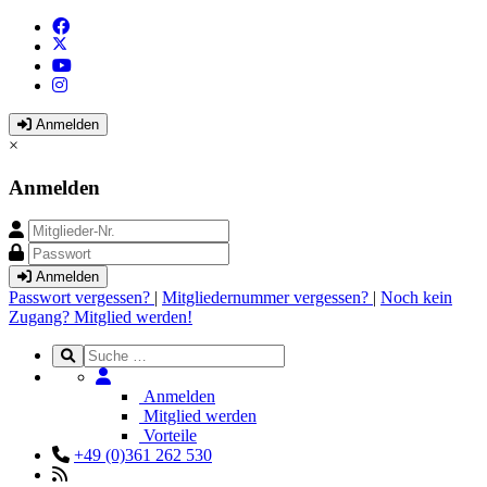
Anmelden
×
Anmelden
Anmelden
Passwort vergessen?
|
Mitgliedernummer vergessen?
|
Noch kein
Zugang? Mitglied werden!
Anmelden
Mitglied werden
Vorteile
+49 (0)361 262 530