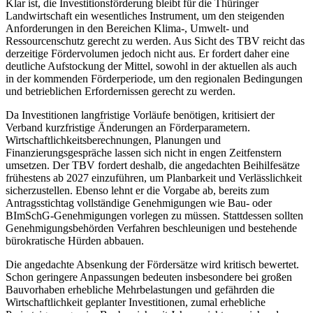
Klar ist, die Investitionsförderung bleibt für die Thüringer
Landwirtschaft ein wesentliches Instrument, um den steigenden
Anforderungen in den Bereichen Klima-, Umwelt- und
Ressourcenschutz gerecht zu werden. Aus Sicht des TBV reicht das
derzeitige Fördervolumen jedoch nicht aus. Er fordert daher eine
deutliche Aufstockung der Mittel, sowohl in der aktuellen als auch
in der kommenden Förderperiode, um den regionalen Bedingungen
und betrieblichen Erfordernissen gerecht zu werden.
Da Investitionen langfristige Vorläufe benötigen, kritisiert der
Verband kurzfristige Änderungen an Förderparametern.
Wirtschaftlichkeitsberechnungen, Planungen und
Finanzierungsgespräche lassen sich nicht in engen Zeitfenstern
umsetzen. Der TBV fordert deshalb, die angedachten Beihilfesätze
frühestens ab 2027 einzuführen, um Planbarkeit und Verlässlichkeit
sicherzustellen. Ebenso lehnt er die Vorgabe ab, bereits zum
Antragsstichtag vollständige Genehmigungen wie Bau- oder
BImSchG-Genehmigungen vorlegen zu müssen. Stattdessen sollten
Genehmigungsbehörden Verfahren beschleunigen und bestehende
bürokratische Hürden abbauen.
Die angedachte Absenkung der Fördersätze wird kritisch bewertet.
Schon geringere Anpassungen bedeuten insbesondere bei großen
Bauvorhaben erhebliche Mehrbelastungen und gefährden die
Wirtschaftlichkeit geplanter Investitionen, zumal erhebliche