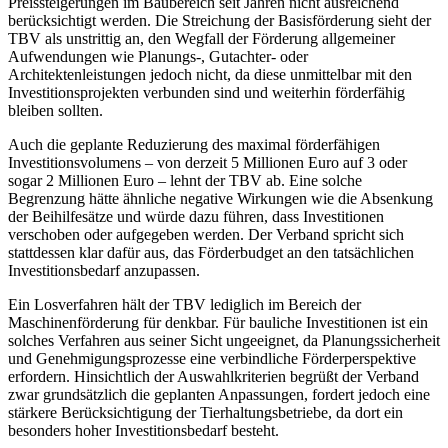
Preissteigerungen im Baubereich seit Jahren nicht ausreichend
berücksichtigt werden. Die Streichung der Basisförderung sieht der
TBV als unstrittig an, den Wegfall der Förderung allgemeiner
Aufwendungen wie Planungs-, Gutachter- oder
Architektenleistungen jedoch nicht, da diese unmittelbar mit den
Investitionsprojekten verbunden sind und weiterhin förderfähig
bleiben sollten.
Auch die geplante Reduzierung des maximal förderfähigen
Investitionsvolumens – von derzeit 5 Millionen Euro auf 3 oder
sogar 2 Millionen Euro – lehnt der TBV ab. Eine solche
Begrenzung hätte ähnliche negative Wirkungen wie die Absenkung
der Beihilfesätze und würde dazu führen, dass Investitionen
verschoben oder aufgegeben werden. Der Verband spricht sich
stattdessen klar dafür aus, das Förderbudget an den tatsächlichen
Investitionsbedarf anzupassen.
Ein Losverfahren hält der TBV lediglich im Bereich der
Maschinenförderung für denkbar. Für bauliche Investitionen ist ein
solches Verfahren aus seiner Sicht ungeeignet, da Planungssicherheit
und Genehmigungsprozesse eine verbindliche Förderperspektive
erfordern. Hinsichtlich der Auswahlkriterien begrüßt der Verband
zwar grundsätzlich die geplanten Anpassungen, fordert jedoch eine
stärkere Berücksichtigung der Tierhaltungsbetriebe, da dort ein
besonders hoher Investitionsbedarf besteht.