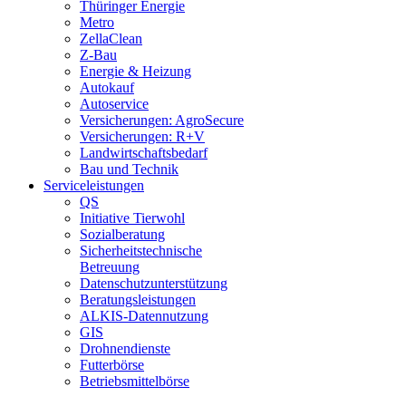
Thüringer Energie
Metro
ZellaClean
Z-Bau
Energie & Heizung
Autokauf
Autoservice
Versicherungen: AgroSecure
Versicherungen: R+V
Landwirtschaftsbedarf
Bau und Technik
Service­­leistungen
QS
Initiative Tierwohl
Sozialberatung
Sicherheitstechnische
Betreuung
Datenschutzunterstützung
Beratungsleistungen
ALKIS-Datennutzung
GIS
Drohnendienste
Futterbörse
Betriebsmittelbörse