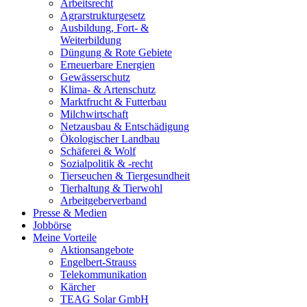
Arbeitsrecht
Agrarstrukturgesetz
Ausbildung, Fort- &
Weiterbildung
Düngung & Rote Gebiete
Erneuerbare Energien
Gewässerschutz
Klima- & Artenschutz
Marktfrucht & Futterbau
Milchwirtschaft
Netzausbau & Entschädigung
Ökologischer Landbau
Schäferei & Wolf
Sozialpolitik & -recht
Tierseuchen & Tiergesundheit
Tierhaltung & Tierwohl
Arbeitgeberverband
Presse & Medien
Jobbörse
Meine Vorteile
Aktionsangebote
Engelbert-Strauss
Telekommunikation
Kärcher
TEAG Solar GmbH