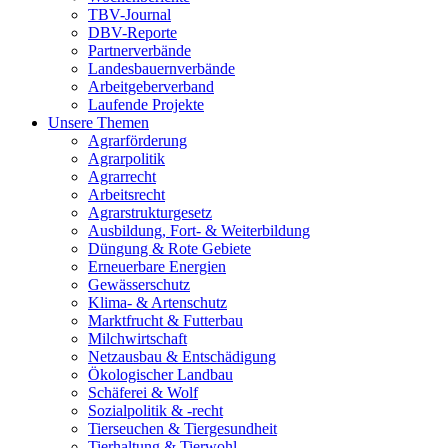
TBV-Journal
DBV-Reporte
Partnerverbände
Landesbauernverbände
Arbeitgeberverband
Laufende Projekte
Unsere Themen
Agrarförderung
Agrarpolitik
Agrarrecht
Arbeitsrecht
Agrarstrukturgesetz
Ausbildung, Fort- & Weiterbildung
Düngung & Rote Gebiete
Erneuerbare Energien
Gewässerschutz
Klima- & Artenschutz
Marktfrucht & Futterbau
Milchwirtschaft
Netzausbau & Entschädigung
Ökologischer Landbau
Schäferei & Wolf
Sozialpolitik & -recht
Tierseuchen & Tiergesundheit
Tierhaltung & Tierwohl