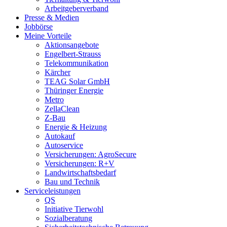
Arbeitgeberverband
Presse & Medien
Jobbörse
Meine Vorteile
Aktionsangebote
Engelbert-Strauss
Telekommunikation
Kärcher
TEAG Solar GmbH
Thüringer Energie
Metro
ZellaClean
Z-Bau
Energie & Heizung
Autokauf
Autoservice
Versicherungen: AgroSecure
Versicherungen: R+V
Landwirtschaftsbedarf
Bau und Technik
Service­­leistungen
QS
Initiative Tierwohl
Sozialberatung