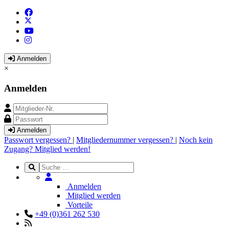
Anmelden
×
Anmelden
Anmelden
Passwort vergessen?
|
Mitgliedernummer vergessen?
|
Noch kein
Zugang? Mitglied werden!
Anmelden
Mitglied werden
Vorteile
+49 (0)361 262 530