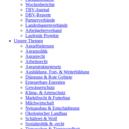
Wochenberichte
TBV-Journal
DBV-Reporte
Partnerverbände
Landesbauernverbände
Arbeitgeberverband
Laufende Projekte
Unsere Themen
Agrarförderung
Agrarpolitik
Agrarrecht
Arbeitsrecht
Agrarstrukturgesetz
Ausbildung, Fort- & Weiterbildung
Düngung & Rote Gebiete
Erneuerbare Energien
Gewässerschutz
Klima- & Artenschutz
Marktfrucht & Futterbau
Milchwirtschaft
Netzausbau & Entschädigung
Ökologischer Landbau
Schäferei & Wolf
Sozialpolitik & -recht
Tierseuchen & Tiergesundheit