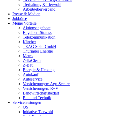
Tierhaltung & Tierwohl
Arbeitgeberverband
Presse & Medien
Jobbörse
Meine Vorteile
Aktionsangebote
Engelbert-Strauss
Telekommunikation
Kärcher
TEAG Solar GmbH
Thüringer Energie
Metro
ZellaClean
Z-Bau
Energie & Heizung
Autokauf
Autoservice
Versicherungen: AgroSecure
Versicherungen: R+V
Landwirtschaftsbedarf
Bau und Technik
Service­­leistungen
QS
Initiative Tierwohl