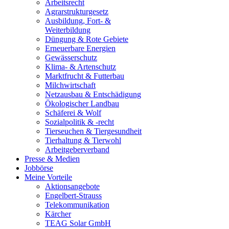
Arbeitsrecht
Agrarstrukturgesetz
Ausbildung, Fort- &
Weiterbildung
Düngung & Rote Gebiete
Erneuerbare Energien
Gewässerschutz
Klima- & Artenschutz
Marktfrucht & Futterbau
Milchwirtschaft
Netzausbau & Entschädigung
Ökologischer Landbau
Schäferei & Wolf
Sozialpolitik & -recht
Tierseuchen & Tiergesundheit
Tierhaltung & Tierwohl
Arbeitgeberverband
Presse & Medien
Jobbörse
Meine Vorteile
Aktionsangebote
Engelbert-Strauss
Telekommunikation
Kärcher
TEAG Solar GmbH