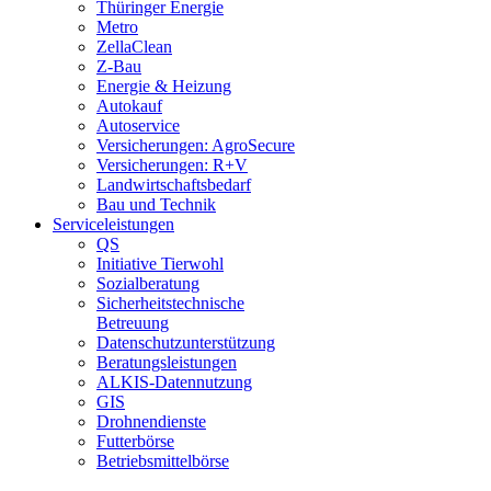
Thüringer Energie
Metro
ZellaClean
Z-Bau
Energie & Heizung
Autokauf
Autoservice
Versicherungen: AgroSecure
Versicherungen: R+V
Landwirtschaftsbedarf
Bau und Technik
Service­­leistungen
QS
Initiative Tierwohl
Sozialberatung
Sicherheitstechnische
Betreuung
Datenschutzunterstützung
Beratungsleistungen
ALKIS-Datennutzung
GIS
Drohnendienste
Futterbörse
Betriebsmittelbörse