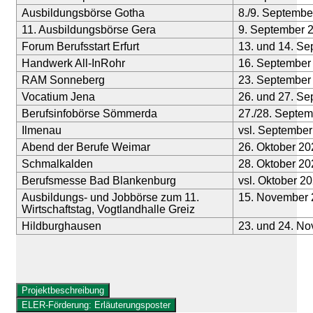
Ausbildungsbörse Gotha
8./9. Septembe
11. Ausbildungsbörse Gera
9. September 
Forum Berufsstart Erfurt
13. und 14. S
Handwerk All-
InRohr
16. September
RAM Sonneberg
23. September
Vocatium Jena
26. und 27. S
Berufsinfobörse Sömmerda
27./28. Septe
Ilmenau
vsl
. September
Abend der Berufe Weimar
26. Oktober 20
Schmalkalden
28. Oktober 20
Berufsmesse Bad Blankenburg
vsl
. Oktober 2
Ausbildungs- und Jobbörse zum 11.
15. November
Wirtschaftstag, Vogtlandhalle Greiz
Hildburghausen
23. und 24. N
Projektbeschreibung
ELER-Förderung: Erläuterungsposter