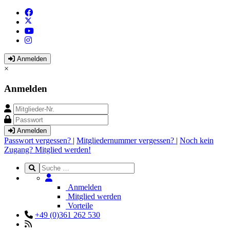
Anmelden
×
Anmelden
Anmelden
Passwort vergessen?
|
Mitgliedernummer vergessen?
|
Noch kein
Zugang? Mitglied werden!
Anmelden
Mitglied werden
Vorteile
+49 (0)361 262 530