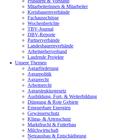
Präsident & Vorstand
Mitarbeiterinnen & Mitarbeiter
Kreisbauernverbände
Fachausschüsse
Wochenberichte
TBV-Journal
DBV-Reporte
Partnerverbände
Landesbauernverbände
Arbeitgeberverband
Laufende Projekte
Unsere Themen
Agrarförderung
Agrarpolitik
Agrarrecht
Arbeitsrecht
Agrarstrukturgesetz
Ausbildung, Fort- & Weiterbildung
Düngung & Rote Gebiete
Erneuerbare Energien
Gewässerschutz
Klima- & Artenschutz
Marktfrucht & Futterbau
Milchwirtschaft
Netzausbau & Entschädigung