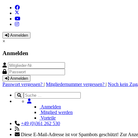
Anmelden
×
Anmelden
Anmelden
Passwort vergessen?
|
Mitgliedernummer vergessen?
|
Noch kein Zug
Anmelden
Mitglied werden
Vorteile
+49 (0)361 262 530
Diese E-Mail-Adresse ist vor Spambots geschützt! Zur Anzei