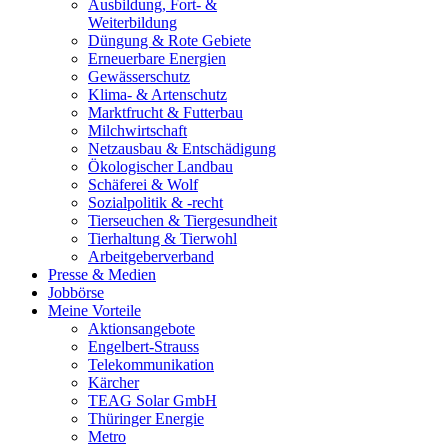
Ausbildung, Fort- &
Weiterbildung
Düngung & Rote Gebiete
Erneuerbare Energien
Gewässerschutz
Klima- & Artenschutz
Marktfrucht & Futterbau
Milchwirtschaft
Netzausbau & Entschädigung
Ökologischer Landbau
Schäferei & Wolf
Sozialpolitik & -recht
Tierseuchen & Tiergesundheit
Tierhaltung & Tierwohl
Arbeitgeberverband
Presse & Medien
Jobbörse
Meine Vorteile
Aktionsangebote
Engelbert-Strauss
Telekommunikation
Kärcher
TEAG Solar GmbH
Thüringer Energie
Metro