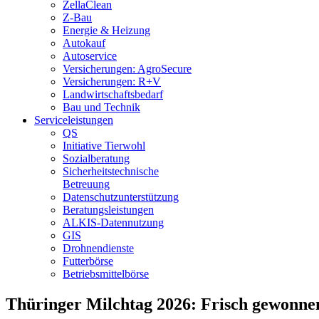
ZellaClean
Z-Bau
Energie & Heizung
Autokauf
Autoservice
Versicherungen: AgroSecure
Versicherungen: R+V
Landwirtschaftsbedarf
Bau und Technik
Service­­leistungen
QS
Initiative Tierwohl
Sozialberatung
Sicherheitstechnische
Betreuung
Datenschutzunterstützung
Beratungsleistungen
ALKIS-Datennutzung
GIS
Drohnendienste
Futterbörse
Betriebsmittelbörse
Thüringer Milchtag 2026: Frisch gewonne