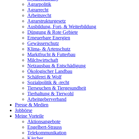
Agrarpolitik
Agrarrecht
Arbeitsrecht
Agrarstrukturgesetz
Ausbildung, Fort- & Weiterbildung
Düngung & Rote Gebiete
Erneuerbare Energien
Gewässerschutz
Klima- & Artenschutz
Marktfrucht & Futterbau
Milchwirtschaft
Netzausbau & Entschädigung
Ökologischer Landbau
Schäferei & Wolf
Sozialpolitik & -recht
Tierseuchen & Tiergesundheit
Tierhaltung & Tierwohl
Arbeitgeberverband
Presse & Medien
Jobbörse
Meine Vorteile
Aktionsangebote
Engelbert-Strauss
Telekommunikation
Kärcher