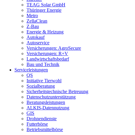
TEAG Solar GmbH
Thüringer Energie
Metro
ZellaClean
Z-Bau
Energie & Heizung
Autokauf
Autoservice
Versicherungen: AgroSecure
Versicherungen: R+V
Landwirtschaftsbedarf
Bau und Technik
Service­­leistungen
QS
Initiative Tierwohl
Sozialberatung
Sicherheitstechnische Betreuung
Datenschutzunterstützung
Beratungsleistungen
ALKIS-Datennutzung
GIS
Drohnendienste
Futterbörse
Betriebsmittelbörse