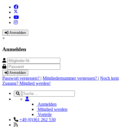
Anmelden
×
Anmelden
Anmelden
Passwort vergessen?
|
Mitgliedernummer vergessen?
|
Noch kein
Zugang? Mitglied werden!
Anmelden
Mitglied werden
Vorteile
+49 (0)361 262 530