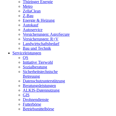
Thüringer Energie
Metro
ZellaClean
Z-Bau
Energie & Heizung
Autokauf
Autoservice
Versicherungen: AgroSecure
Versicherungen: R+V
Landwirtschaftsbedarf
Bau und Technik
Service­­leistungen
QS
Initiative Tierwohl
Sozialberatung
Sicherheitstechnische
Betreuung
Datenschutzunterstützung
Beratungsleistungen
ALKIS-Datennutzung
GIS
Drohnendienste
Futterbörse
Betriebsmittelbörse