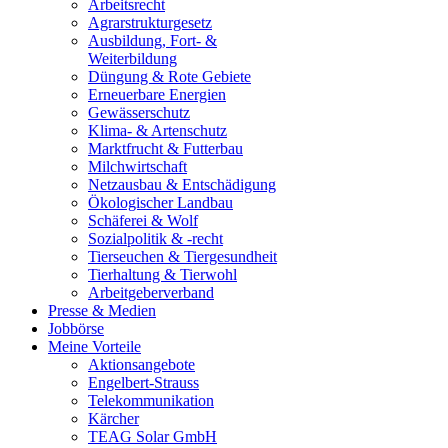
Arbeitsrecht
Agrarstrukturgesetz
Ausbildung, Fort- &
Weiterbildung
Düngung & Rote Gebiete
Erneuerbare Energien
Gewässerschutz
Klima- & Artenschutz
Marktfrucht & Futterbau
Milchwirtschaft
Netzausbau & Entschädigung
Ökologischer Landbau
Schäferei & Wolf
Sozialpolitik & -recht
Tierseuchen & Tiergesundheit
Tierhaltung & Tierwohl
Arbeitgeberverband
Presse & Medien
Jobbörse
Meine Vorteile
Aktionsangebote
Engelbert-Strauss
Telekommunikation
Kärcher
TEAG Solar GmbH