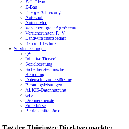
ZellaClean
Z-Bau
Energie & Heizung
Autokauf
Autoservice
Versicherungen: AgroSecure
Versicherungen: R+V
Landwirtschaftsbedarf
Bau und Technik
Service­­leistungen
QS
Initiative Tierwohl
Sozialberatung
Sicherheitstechnische
Betreuung
Datenschutzunterstützung
Beratungsleistungen
ALKIS-Datennutzung
GIS
Drohnendienste
Futterbörse
Betriebsmittelbörse
Tag der Thüringer Direktvermarkter