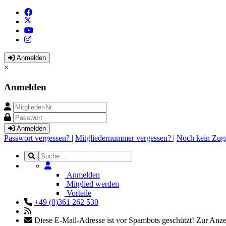
Anmelden
×
Anmelden
Anmelden
Passwort vergessen?
|
Mitgliedernummer vergessen?
|
Noch kein Zug
Anmelden
Mitglied werden
Vorteile
+49 (0)361 262 530
Diese E-Mail-Adresse ist vor Spambots geschützt! Zur Anzei