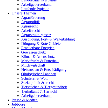
Landesbauernverbände
Arbeitgeberverband
Laufende Projekte
Unsere Themen
Agrarförderung
Agrarpolitik
Agrarrecht
Arbeitsrecht
Agrarstrukturgesetz
Ausbildung, Fort- & Weiterbildung
Düngung & Rote Gebiete
Erneuerbare Energien
Gewässerschutz
Klima- & Artenschutz
Marktfrucht & Futterbau
Milchwirtschaft
Netzausbau & Entschädigung
Ökologischer Landbau
Schäferei & Wolf
Sozialpolitik & -recht
Tierseuchen & Tiergesundheit
Tierhaltung & Tierwohl
Arbeitgeberverband
Presse & Medien
Jobbörse