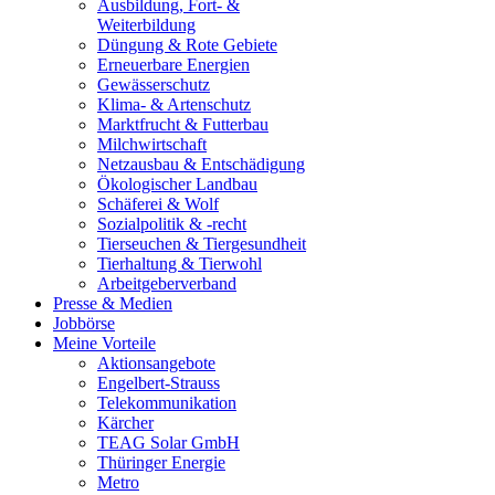
Ausbildung, Fort- &
Weiterbildung
Düngung & Rote Gebiete
Erneuerbare Energien
Gewässerschutz
Klima- & Artenschutz
Marktfrucht & Futterbau
Milchwirtschaft
Netzausbau & Entschädigung
Ökologischer Landbau
Schäferei & Wolf
Sozialpolitik & -recht
Tierseuchen & Tiergesundheit
Tierhaltung & Tierwohl
Arbeitgeberverband
Presse & Medien
Jobbörse
Meine Vorteile
Aktionsangebote
Engelbert-Strauss
Telekommunikation
Kärcher
TEAG Solar GmbH
Thüringer Energie
Metro