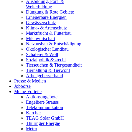
Ausbildung, Fort- &
Weiterbildung
Düngung & Rote Gebiete
Erneuerbare Energien
Gewässerschutz
Klima- & Artenschutz
Marktfrucht & Futterbau
Milchwirtschaft
Netzausbau & Entschädigung
Ökologischer Landbau
Schäferei & Wolf
Sozialpolitik & -recht
Tierseuchen & Tiergesundheit
Tierhaltung & Tierwohl
Arbeitgeberverband
Presse & Medien
Jobbörse
Meine Vorteile
Aktionsangebote
Engelbert-Strauss
Telekommunikation
Kärcher
TEAG Solar GmbH
Thüringer Energie
Metro