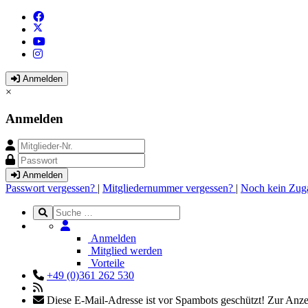
Anmelden
×
Anmelden
Anmelden
Passwort vergessen?
|
Mitgliedernummer vergessen?
|
Noch kein Zug
Anmelden
Mitglied werden
Vorteile
+49 (0)361 262 530
Diese E-Mail-Adresse ist vor Spambots geschützt! Zur Anzei