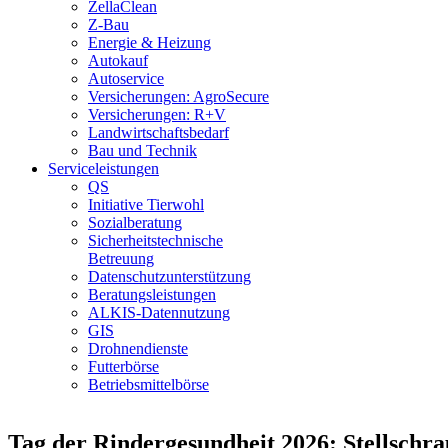
ZellaClean
Z-Bau
Energie & Heizung
Autokauf
Autoservice
Versicherungen: AgroSecure
Versicherungen: R+V
Landwirtschaftsbedarf
Bau und Technik
Service­­leistungen
QS
Initiative Tierwohl
Sozialberatung
Sicherheitstechnische
Betreuung
Datenschutzunterstützung
Beratungsleistungen
ALKIS-Datennutzung
GIS
Drohnendienste
Futterbörse
Betriebsmittelbörse
Tag der Rindergesundheit 2026: Stellsch