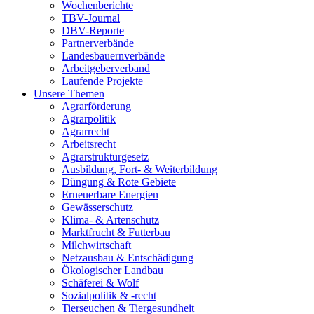
Wochenberichte
TBV-Journal
DBV-Reporte
Partnerverbände
Landesbauernverbände
Arbeitgeberverband
Laufende Projekte
Unsere Themen
Agrarförderung
Agrarpolitik
Agrarrecht
Arbeitsrecht
Agrarstrukturgesetz
Ausbildung, Fort- & Weiterbildung
Düngung & Rote Gebiete
Erneuerbare Energien
Gewässerschutz
Klima- & Artenschutz
Marktfrucht & Futterbau
Milchwirtschaft
Netzausbau & Entschädigung
Ökologischer Landbau
Schäferei & Wolf
Sozialpolitik & -recht
Tierseuchen & Tiergesundheit