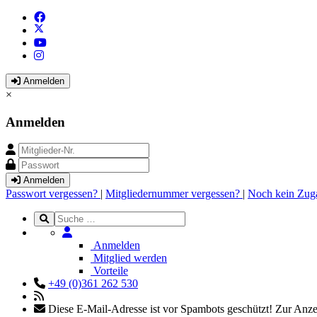
Anmelden
×
Anmelden
Anmelden
Passwort vergessen?
|
Mitgliedernummer vergessen?
|
Noch kein Zug
Anmelden
Mitglied werden
Vorteile
+49 (0)361 262 530
Diese E-Mail-Adresse ist vor Spambots geschützt! Zur Anzei