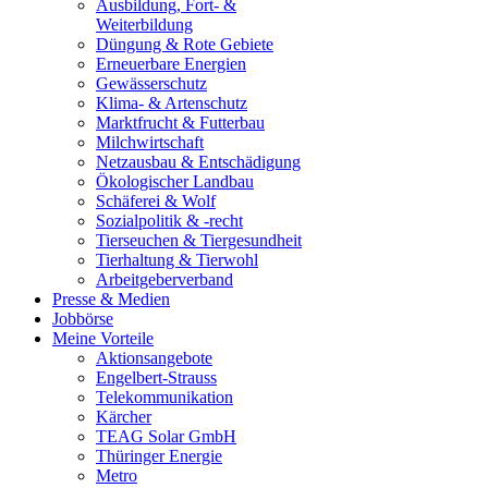
Ausbildung, Fort- &
Weiterbildung
Düngung & Rote Gebiete
Erneuerbare Energien
Gewässerschutz
Klima- & Artenschutz
Marktfrucht & Futterbau
Milchwirtschaft
Netzausbau & Entschädigung
Ökologischer Landbau
Schäferei & Wolf
Sozialpolitik & -recht
Tierseuchen & Tiergesundheit
Tierhaltung & Tierwohl
Arbeitgeberverband
Presse & Medien
Jobbörse
Meine Vorteile
Aktionsangebote
Engelbert-Strauss
Telekommunikation
Kärcher
TEAG Solar GmbH
Thüringer Energie
Metro