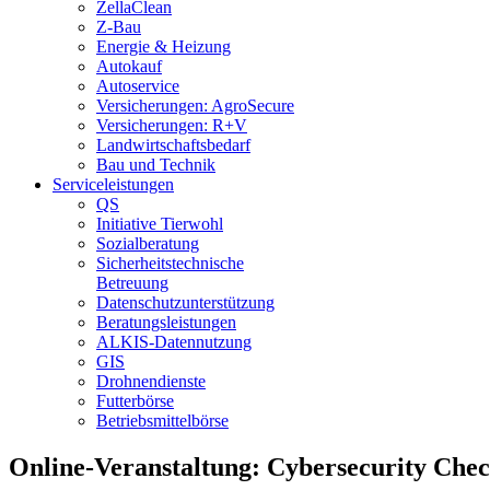
ZellaClean
Z-Bau
Energie & Heizung
Autokauf
Autoservice
Versicherungen: AgroSecure
Versicherungen: R+V
Landwirtschaftsbedarf
Bau und Technik
Service­­leistungen
QS
Initiative Tierwohl
Sozialberatung
Sicherheitstechnische
Betreuung
Datenschutzunterstützung
Beratungsleistungen
ALKIS-Datennutzung
GIS
Drohnendienste
Futterbörse
Betriebsmittelbörse
Online-Veranstaltung: Cybersecurity Che