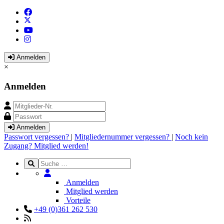
Anmelden
×
Anmelden
Anmelden
Passwort vergessen?
|
Mitgliedernummer vergessen?
|
Noch kein
Zugang? Mitglied werden!
Anmelden
Mitglied werden
Vorteile
+49 (0)361 262 530