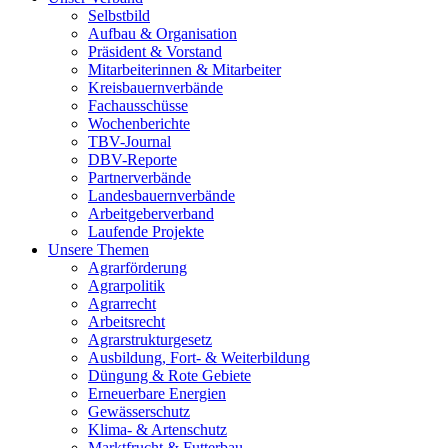
Selbstbild
Aufbau & Organisation
Präsident & Vorstand
Mitarbeiterinnen & Mitarbeiter
Kreisbauernverbände
Fachausschüsse
Wochenberichte
TBV-Journal
DBV-Reporte
Partnerverbände
Landesbauernverbände
Arbeitgeberverband
Laufende Projekte
Unsere Themen
Agrarförderung
Agrarpolitik
Agrarrecht
Arbeitsrecht
Agrarstrukturgesetz
Ausbildung, Fort- & Weiterbildung
Düngung & Rote Gebiete
Erneuerbare Energien
Gewässerschutz
Klima- & Artenschutz
Marktfrucht & Futterbau