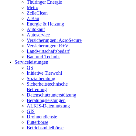
Thüringer Energie
Metro
ZellaClean
Z-Bau
Energie & Heizung
Autokauf
Autoservice
Versicherungen: AgroSecure
Versicherungen: R+V
Landwirtschaftsbedarf
Bau und Technik
Service­­leistungen
QS
Initiative Tierwohl
Sozialberatung
Sicherheitstechnische
Betreuung
Datenschutzunterstützung
Beratungsleistungen
ALKIS-Datennutzung
GIS
Drohnendienste
Futterbörse
Betriebsmittelbörse