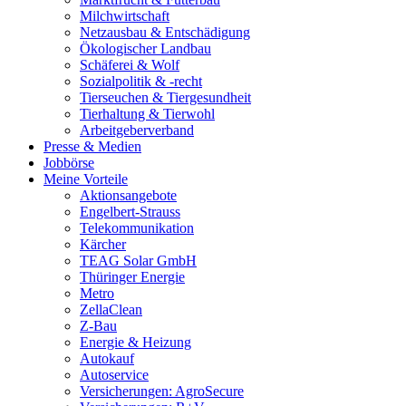
Milchwirtschaft
Netzausbau & Entschädigung
Ökologischer Landbau
Schäferei & Wolf
Sozialpolitik & -recht
Tierseuchen & Tiergesundheit
Tierhaltung & Tierwohl
Arbeitgeberverband
Presse & Medien
Jobbörse
Meine Vorteile
Aktionsangebote
Engelbert-Strauss
Telekommunikation
Kärcher
TEAG Solar GmbH
Thüringer Energie
Metro
ZellaClean
Z-Bau
Energie & Heizung
Autokauf
Autoservice
Versicherungen: AgroSecure