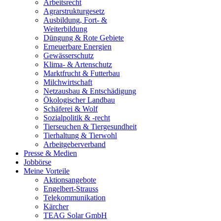
Arbeitsrecht
Agrarstrukturgesetz
Ausbildung, Fort- &
Weiterbildung
Düngung & Rote Gebiete
Erneuerbare Energien
Gewässerschutz
Klima- & Artenschutz
Marktfrucht & Futterbau
Milchwirtschaft
Netzausbau & Entschädigung
Ökologischer Landbau
Schäferei & Wolf
Sozialpolitik & -recht
Tierseuchen & Tiergesundheit
Tierhaltung & Tierwohl
Arbeitgeberverband
Presse & Medien
Jobbörse
Meine Vorteile
Aktionsangebote
Engelbert-Strauss
Telekommunikation
Kärcher
TEAG Solar GmbH