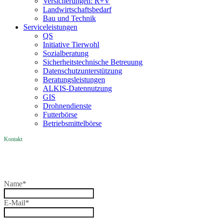
Versicherungen: R+V
Landwirtschaftsbedarf
Bau und Technik
Service­­leistungen
QS
Initiative Tierwohl
Sozialberatung
Sicherheitstechnische Betreuung
Datenschutzunterstützung
Beratungsleistungen
ALKIS-Datennutzung
GIS
Drohnendienste
Futterbörse
Betriebsmittelbörse
Kontakt
Name
*
E-Mail
*