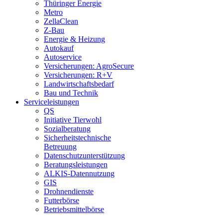
Thüringer Energie
Metro
ZellaClean
Z-Bau
Energie & Heizung
Autokauf
Autoservice
Versicherungen: AgroSecure
Versicherungen: R+V
Landwirtschaftsbedarf
Bau und Technik
Service­­leistungen
QS
Initiative Tierwohl
Sozialberatung
Sicherheitstechnische
Betreuung
Datenschutzunterstützung
Beratungsleistungen
ALKIS-Datennutzung
GIS
Drohnendienste
Futterbörse
Betriebsmittelbörse