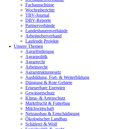
Fachausschüsse
Wochenberichte
TBV-Journal
DBV-Reporte
Partnerverbände
Landesbauernverbände
Arbeitgeberverband
Laufende Projekte
Unsere Themen
Agrarförderung
Agrarpolitik
Agrarrecht
Arbeitsrecht
Agrarstrukturgesetz
Ausbildung, Fort- & Weiterbildung
Düngung & Rote Gebiete
Erneuerbare Energien
Gewässerschutz
Klima- & Artenschutz
Marktfrucht & Futterbau
Milchwirtschaft
Netzausbau & Entschädigung
Ökologischer Landbau
Schäferei & Wolf