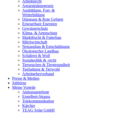
Arbeitsrecht
Agrarstrukturgesetz
Ausbildung, Fort- &
Weiterbildung
Düngung & Rote Gebiete
Erneuerbare Energien
Gewässerschutz
Klima- & Artenschutz
Marktfrucht & Futterbau
Milchwirtschaft
Netzausbau & Entschädigung
Ökologischer Landbau
Schäferei & Wolf
Sozialpolitik & -recht
Tierseuchen & Tiergesundheit
Tierhaltung & Tierwohl
Arbeitgeberverband
Presse & Medien
Jobbörse
Meine Vorteile
Aktionsangebote
Engelbert-Strauss
Telekommunikation
Kärcher
TEAG Solar GmbH