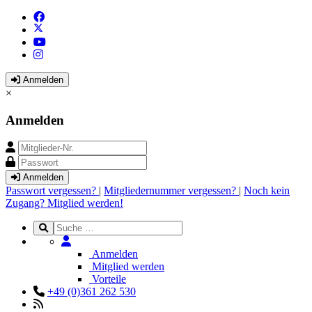
Anmelden
×
Anmelden
Anmelden
Passwort vergessen?
|
Mitgliedernummer vergessen?
|
Noch kein
Zugang? Mitglied werden!
Anmelden
Mitglied werden
Vorteile
+49 (0)361 262 530