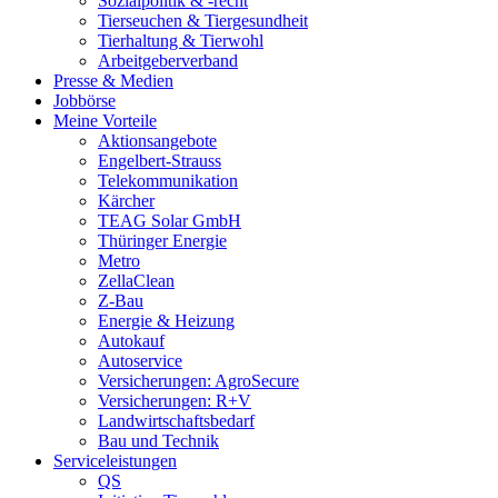
Sozialpolitik & -recht
Tierseuchen & Tiergesundheit
Tierhaltung & Tierwohl
Arbeitgeberverband
Presse & Medien
Jobbörse
Meine Vorteile
Aktionsangebote
Engelbert-Strauss
Telekommunikation
Kärcher
TEAG Solar GmbH
Thüringer Energie
Metro
ZellaClean
Z-Bau
Energie & Heizung
Autokauf
Autoservice
Versicherungen: AgroSecure
Versicherungen: R+V
Landwirtschaftsbedarf
Bau und Technik
Service­­leistungen
QS