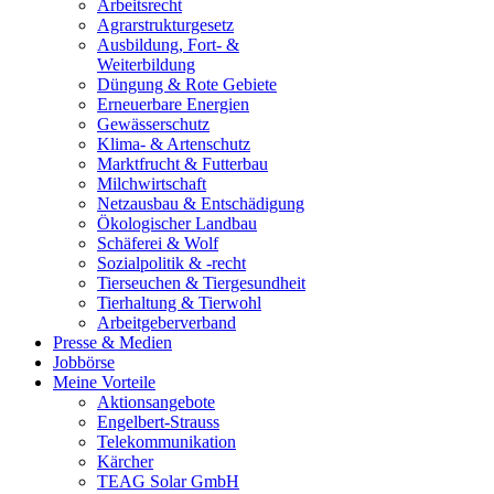
Arbeitsrecht
Agrarstrukturgesetz
Ausbildung, Fort- &
Weiterbildung
Düngung & Rote Gebiete
Erneuerbare Energien
Gewässerschutz
Klima- & Artenschutz
Marktfrucht & Futterbau
Milchwirtschaft
Netzausbau & Entschädigung
Ökologischer Landbau
Schäferei & Wolf
Sozialpolitik & -recht
Tierseuchen & Tiergesundheit
Tierhaltung & Tierwohl
Arbeitgeberverband
Presse & Medien
Jobbörse
Meine Vorteile
Aktionsangebote
Engelbert-Strauss
Telekommunikation
Kärcher
TEAG Solar GmbH