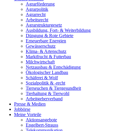
Agrarförderung
Agrarpolitik
Agrarrecht
Arbeitsrecht
Agrarstrukturgesetz
Ausbildung, Fort- & Weiterbildung
Düngung & Rote Gebiete
Erneuerbare Energien
Gewässerschutz
Klima- & Artenschutz
Marktfrucht & Futterbau
Milchwirtschaft
Netzausbau & Entschädigung
Ökologischer Landbau
Schäferei & Wolf
Sozialpolitik & -recht
Tierseuchen & Tiergesundheit
Tierhaltung & Tierwohl
Arbeitgeberverband
Presse & Medien
Jobbörse
Meine Vorteile
Aktionsangebote
Engelbert-Strauss
Telekommunikation