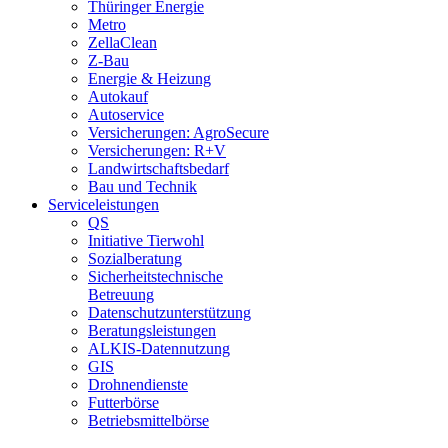
Thüringer Energie
Metro
ZellaClean
Z-Bau
Energie & Heizung
Autokauf
Autoservice
Versicherungen: AgroSecure
Versicherungen: R+V
Landwirtschaftsbedarf
Bau und Technik
Service­­leistungen
QS
Initiative Tierwohl
Sozialberatung
Sicherheitstechnische
Betreuung
Datenschutzunterstützung
Beratungsleistungen
ALKIS-Datennutzung
GIS
Drohnendienste
Futterbörse
Betriebsmittelbörse