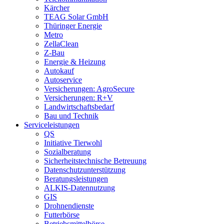
Kärcher
TEAG Solar GmbH
Thüringer Energie
Metro
ZellaClean
Z-Bau
Energie & Heizung
Autokauf
Autoservice
Versicherungen: AgroSecure
Versicherungen: R+V
Landwirtschaftsbedarf
Bau und Technik
Service­­leistungen
QS
Initiative Tierwohl
Sozialberatung
Sicherheitstechnische Betreuung
Datenschutzunterstützung
Beratungsleistungen
ALKIS-Datennutzung
GIS
Drohnendienste
Futterbörse
Betriebsmittelbörse