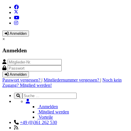
Anmelden
×
Anmelden
Anmelden
Passwort vergessen?
|
Mitgliedernummer vergessen?
|
Noch kein
Zugang? Mitglied werden!
Anmelden
Mitglied werden
Vorteile
+49 (0)361 262 530