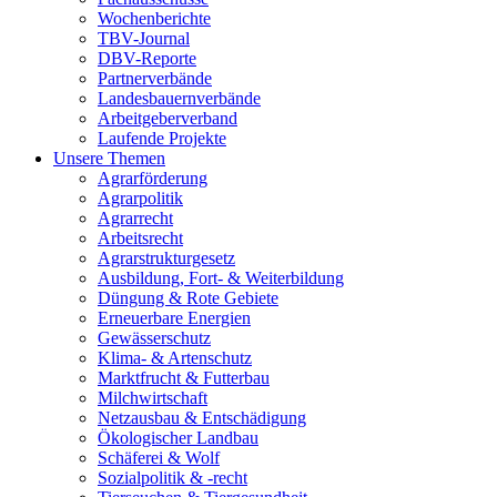
Wochenberichte
TBV-Journal
DBV-Reporte
Partnerverbände
Landesbauernverbände
Arbeitgeberverband
Laufende Projekte
Unsere Themen
Agrarförderung
Agrarpolitik
Agrarrecht
Arbeitsrecht
Agrarstrukturgesetz
Ausbildung, Fort- & Weiterbildung
Düngung & Rote Gebiete
Erneuerbare Energien
Gewässerschutz
Klima- & Artenschutz
Marktfrucht & Futterbau
Milchwirtschaft
Netzausbau & Entschädigung
Ökologischer Landbau
Schäferei & Wolf
Sozialpolitik & -recht