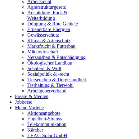
Arbeitsrecht
Agrarstrukturgesetz
Ausbildung, Fort- &
Weiterbildung
Düngung & Rote Gebiete
Erneuerbare Energien
Gewässerschutz
Klima- & Artenschutz
Marktfrucht & Futterbau
Milchwirtschaft
Netzausbau & Entschädigung
Ökologischer Landbau
Schäferei & Wolf
Sozialpolitik & -recht
Tierseuchen & Tiergesundheit
Tierhaltung & Tierwohl
Arbeitgeberverband
Presse & Medien
Jobbörse
Meine Vorteile
Aktionsangebote
Engelbert-Strauss
Telekommunikation
Kärcher
TEAG Solar GmbH