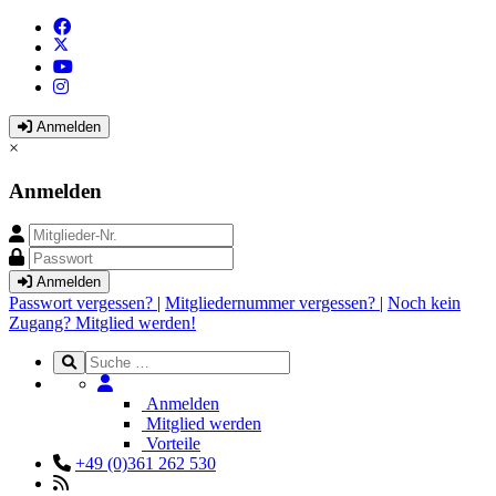
Anmelden
×
Anmelden
Anmelden
Passwort vergessen?
|
Mitgliedernummer vergessen?
|
Noch kein
Zugang? Mitglied werden!
Anmelden
Mitglied werden
Vorteile
+49 (0)361 262 530