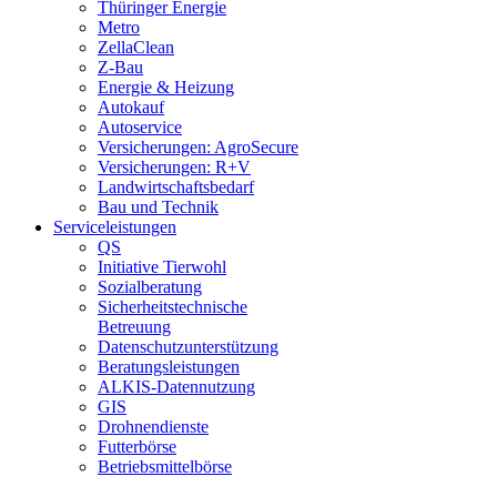
Thüringer Energie
Metro
ZellaClean
Z-Bau
Energie & Heizung
Autokauf
Autoservice
Versicherungen: AgroSecure
Versicherungen: R+V
Landwirtschaftsbedarf
Bau und Technik
Service­­leistungen
QS
Initiative Tierwohl
Sozialberatung
Sicherheitstechnische
Betreuung
Datenschutzunterstützung
Beratungsleistungen
ALKIS-Datennutzung
GIS
Drohnendienste
Futterbörse
Betriebsmittelbörse