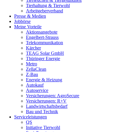
Tierseuchen & Tiergesundheit
Tierhaltung & Tierwohl
Arbeitgeberverband
Presse & Medien
Jobbörse
Meine Vorteile
Aktionsangebote
Engelbert-Strauss
Telekommunikation
Kärcher
TEAG Solar GmbH
Thüringer Energie
Metro
ZellaClean
Z-Bau
Energie & Heizung
Autokauf
Autoservice
Versicherungen: AgroSecure
Versicherungen: R+V
Landwirtschaftsbedarf
Bau und Technik
Service­­leistungen
QS
Initiative Tierwohl