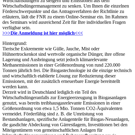
Wirtschaftsdüngern zu steigern und Emissionen aus dem
Wirtschaftsdüngermanagement zu senken. Um Ihnen die einzelnen
Förderschwerpunkte und das Antragsverfahren der Richtlinie zu
erläutern, lädt die FNR zu einem Online-Seminar ein. Im Rahmen
des Seminars wird ausreichend Zeit für Ihre individuellen Fragen
verfügbar sein.
>>>Die Anmeldung ist hier möglich<<<
Hintergrund:
Tierische Exkremente wie Gülle, Jauche, Mist oder
Hühnertrockenkot sind wertvolle organische Dünger, ihre offene
Lagerung und Ausbringung setzt jedoch klimarelevante
Methanemissionen in einer Größenordnung von rund 220.000
Tonnen jährlich frei. Die Biogastechnologie ist die einzige technisch
und wirtschaftlich etablierte Lösung zur Reduzierung dieser
Emissionen, mit der zusätzlich erneuerbare Energie bereitstellt
werden kann.
Derzeit wird in Deutschland lediglich ein Teil des
Wirtschaftsdüngeranfalls zur Energieerzeugung in Biogasanlagen
genutzt, was bereits treibhausgasrelevante Emissionen in einer
Größenordnung von etwa 1,5 Mio. Tonnen CO2-Äquivalenten
vermeidet. Förderfähig sind z. B. die Umrüstung von
Bestandsanlagen, spezifische Anlagenteile für Biogas-Neuanlagen,
die gasdichte Abdeckung von Gärrestlagern, Investitionen bei den
Miteigentümern von gemeinschaftlichen Anlagen für