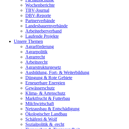
Wochenberichte
TBV-Journal
DBV-Reporte
Partnerverbände
Landesbauernverbände
Arbeitgeberverband
Laufende Projekte
Unsere Themen
Agrarförderung
Agrarpolitik
Agrarrecht
Arbeitsrecht
Agrarstrukturgesetz
Ausbildung, Fort- & Weiterbildung
Düngung & Rote Gebiete
Erneuerbare Energien
Gewässerschutz
Klima- & Artenschutz
Marktfrucht & Futterbau
Milchwirtschaft
Netzausbau & Entschädigung
Ökologischer Landbau
Schäferei & Wolf
Sozialpolitik & -recht