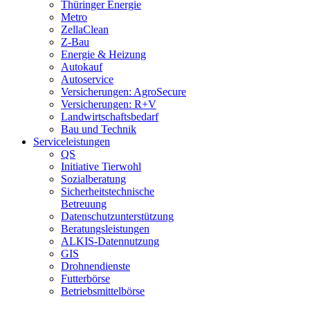
Thüringer Energie
Metro
ZellaClean
Z-Bau
Energie & Heizung
Autokauf
Autoservice
Versicherungen: AgroSecure
Versicherungen: R+V
Landwirtschaftsbedarf
Bau und Technik
Service­­leistungen
QS
Initiative Tierwohl
Sozialberatung
Sicherheitstechnische
Betreuung
Datenschutzunterstützung
Beratungsleistungen
ALKIS-Datennutzung
GIS
Drohnendienste
Futterbörse
Betriebsmittelbörse