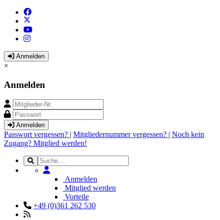
Anmelden
×
Anmelden
Anmelden
Passwort vergessen?
|
Mitgliedernummer vergessen?
|
Noch kein
Zugang? Mitglied werden!
Anmelden
Mitglied werden
Vorteile
+49 (0)361 262 530