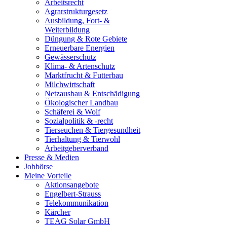
Arbeitsrecht
Agrarstrukturgesetz
Ausbildung, Fort- &
Weiterbildung
Düngung & Rote Gebiete
Erneuerbare Energien
Gewässerschutz
Klima- & Artenschutz
Marktfrucht & Futterbau
Milchwirtschaft
Netzausbau & Entschädigung
Ökologischer Landbau
Schäferei & Wolf
Sozialpolitik & -recht
Tierseuchen & Tiergesundheit
Tierhaltung & Tierwohl
Arbeitgeberverband
Presse & Medien
Jobbörse
Meine Vorteile
Aktionsangebote
Engelbert-Strauss
Telekommunikation
Kärcher
TEAG Solar GmbH