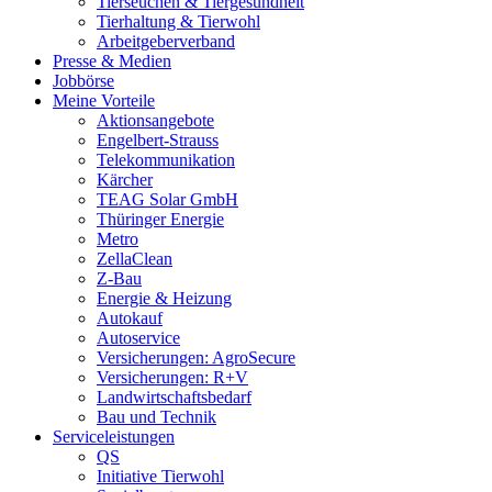
Tierseuchen & Tiergesundheit
Tierhaltung & Tierwohl
Arbeitgeberverband
Presse & Medien
Jobbörse
Meine Vorteile
Aktionsangebote
Engelbert-Strauss
Telekommunikation
Kärcher
TEAG Solar GmbH
Thüringer Energie
Metro
ZellaClean
Z-Bau
Energie & Heizung
Autokauf
Autoservice
Versicherungen: AgroSecure
Versicherungen: R+V
Landwirtschaftsbedarf
Bau und Technik
Service­­leistungen
QS
Initiative Tierwohl