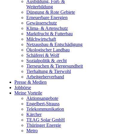
Ausbildung, Fort- &
Weiterbildung
Düngung & Rote Gebiete
Erneuerbare Energien
Gewässerschutz
Klima- & Artenschutz
Marktfrucht & Futterbau
Milchwirtschaft
Netzausbau & Entschädigung
Ökologischer Landbau
Schäferei & Wolf
Sozialpolitik & -recht
Tierseuchen & Tiergesundheit
Tierhaltung & Tierwohl
Arbeitgeberverband
Presse & Medien
Jobbörse
Meine Vorteile
Aktionsangebote
Engelbert-Strauss
Telekommunikation
Kärcher
TEAG Solar GmbH
Thüringer Energie
Metro