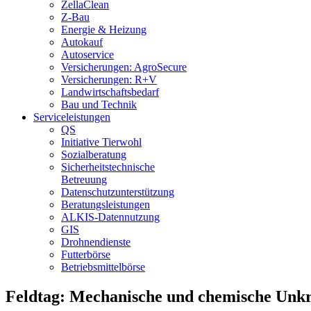
ZellaClean
Z-Bau
Energie & Heizung
Autokauf
Autoservice
Versicherungen: AgroSecure
Versicherungen: R+V
Landwirtschaftsbedarf
Bau und Technik
Service­­leistungen
QS
Initiative Tierwohl
Sozialberatung
Sicherheitstechnische
Betreuung
Datenschutzunterstützung
Beratungsleistungen
ALKIS-Datennutzung
GIS
Drohnendienste
Futterbörse
Betriebsmittelbörse
Feldtag: Mechanische und chemische Unk