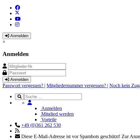
Anmelden
×
Anmelden
Anmelden
Passwort vergessen?
|
Mitgliedernummer vergessen?
|
Noch kein Zug
Anmelden
Mitglied werden
Vorteile
+49 (0)361 262 530
Diese E-Mail-Adresse ist vor Spambots geschützt! Zur Anzei