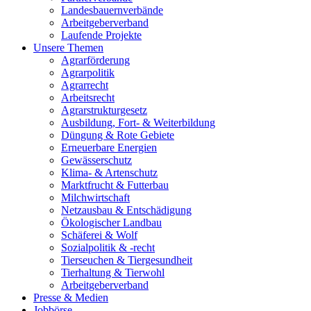
Landesbauernverbände
Arbeitgeberverband
Laufende Projekte
Unsere Themen
Agrarförderung
Agrarpolitik
Agrarrecht
Arbeitsrecht
Agrarstrukturgesetz
Ausbildung, Fort- & Weiterbildung
Düngung & Rote Gebiete
Erneuerbare Energien
Gewässerschutz
Klima- & Artenschutz
Marktfrucht & Futterbau
Milchwirtschaft
Netzausbau & Entschädigung
Ökologischer Landbau
Schäferei & Wolf
Sozialpolitik & -recht
Tierseuchen & Tiergesundheit
Tierhaltung & Tierwohl
Arbeitgeberverband
Presse & Medien
Jobbörse