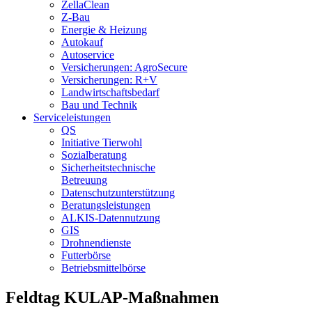
ZellaClean
Z-Bau
Energie & Heizung
Autokauf
Autoservice
Versicherungen: AgroSecure
Versicherungen: R+V
Landwirtschaftsbedarf
Bau und Technik
Service­­leistungen
QS
Initiative Tierwohl
Sozialberatung
Sicherheitstechnische
Betreuung
Datenschutzunterstützung
Beratungsleistungen
ALKIS-Datennutzung
GIS
Drohnendienste
Futterbörse
Betriebsmittelbörse
Feldtag KULAP-Maßnahmen