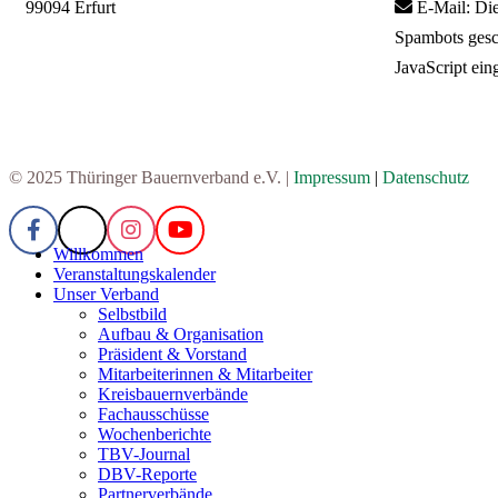
99094 Erfurt
E-Mail:
Die
Spambots gesc
JavaScript eing
© 2025 Thüringer Bauernverband e.V. |
Impressum
|
Datenschutz
Willkommen
Veranstaltungskalender
Unser Verband
Selbstbild
Aufbau & Organisation
Präsident & Vorstand
Mitarbeiterinnen & Mitarbeiter
Kreisbauernverbände
Fachausschüsse
Wochenberichte
TBV-Journal
DBV-Reporte
Partnerverbände