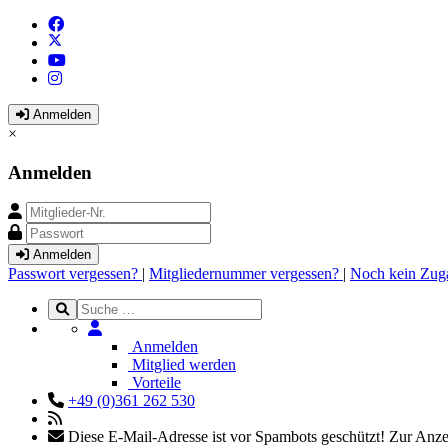
Anmelden
×
Anmelden
Anmelden
Passwort vergessen?
|
Mitgliedernummer vergessen?
|
Noch kein Zug
Anmelden
Mitglied werden
Vorteile
+49 (0)361 262 530
Diese E-Mail-Adresse ist vor Spambots geschützt! Zur Anzei