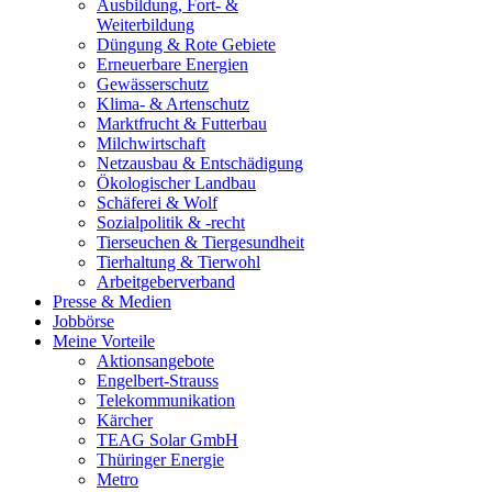
Ausbildung, Fort- &
Weiterbildung
Düngung & Rote Gebiete
Erneuerbare Energien
Gewässerschutz
Klima- & Artenschutz
Marktfrucht & Futterbau
Milchwirtschaft
Netzausbau & Entschädigung
Ökologischer Landbau
Schäferei & Wolf
Sozialpolitik & -recht
Tierseuchen & Tiergesundheit
Tierhaltung & Tierwohl
Arbeitgeberverband
Presse & Medien
Jobbörse
Meine Vorteile
Aktionsangebote
Engelbert-Strauss
Telekommunikation
Kärcher
TEAG Solar GmbH
Thüringer Energie
Metro