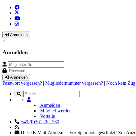
Anmelden
×
Anmelden
Anmelden
Passwort vergessen?
|
Mitgliedernummer vergessen?
|
Noch kein Zug
Anmelden
Mitglied werden
Vorteile
+49 (0)361 262 530
Diese E-Mail-Adresse ist vor Spambots geschützt! Zur Anzei