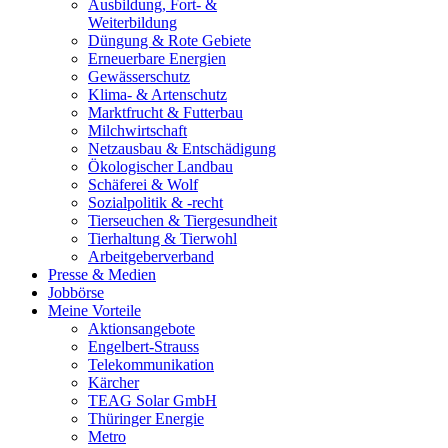
Ausbildung, Fort- &
Weiterbildung
Düngung & Rote Gebiete
Erneuerbare Energien
Gewässerschutz
Klima- & Artenschutz
Marktfrucht & Futterbau
Milchwirtschaft
Netzausbau & Entschädigung
Ökologischer Landbau
Schäferei & Wolf
Sozialpolitik & -recht
Tierseuchen & Tiergesundheit
Tierhaltung & Tierwohl
Arbeitgeberverband
Presse & Medien
Jobbörse
Meine Vorteile
Aktionsangebote
Engelbert-Strauss
Telekommunikation
Kärcher
TEAG Solar GmbH
Thüringer Energie
Metro