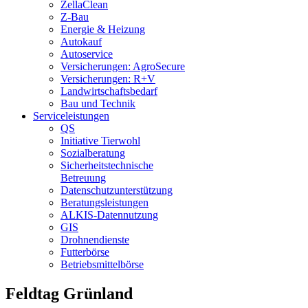
ZellaClean
Z-Bau
Energie & Heizung
Autokauf
Autoservice
Versicherungen: AgroSecure
Versicherungen: R+V
Landwirtschaftsbedarf
Bau und Technik
Service­­leistungen
QS
Initiative Tierwohl
Sozialberatung
Sicherheitstechnische
Betreuung
Datenschutzunterstützung
Beratungsleistungen
ALKIS-Datennutzung
GIS
Drohnendienste
Futterbörse
Betriebsmittelbörse
Feldtag Grünland