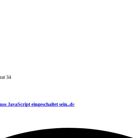
rat 34
ss JavaScript eingeschaltet sein.
.d
e