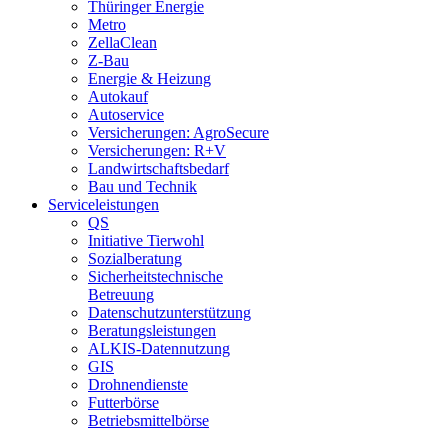
Thüringer Energie
Metro
ZellaClean
Z-Bau
Energie & Heizung
Autokauf
Autoservice
Versicherungen: AgroSecure
Versicherungen: R+V
Landwirtschaftsbedarf
Bau und Technik
Service­­leistungen
QS
Initiative Tierwohl
Sozialberatung
Sicherheitstechnische
Betreuung
Datenschutzunterstützung
Beratungsleistungen
ALKIS-Datennutzung
GIS
Drohnendienste
Futterbörse
Betriebsmittelbörse