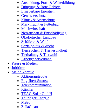
Ausbildung, Fort- & Weiterbildung
Düngung & Rote Gebiete
Erneuerbare Energien
Gewässerschutz
Klima- & Artenschutz
Marktfrucht & Futterbau
Milchwirtschaft
Netzausbau & Entschädigung
Ökologischer Landbau
Schäferei & Wolf
Sozialpolitik & -recht
Tierseuchen & Tiergesundheit
Tierhaltung & Tierwohl
Arbeitgeberverband
Presse & Medien
Jobbörse
Meine Vorteile
Aktionsangebote
Engelbert-Strauss
Telekommunikation
Kärcher
TEAG Solar GmbH
Thüringer Energie
Metro
ZellaClean