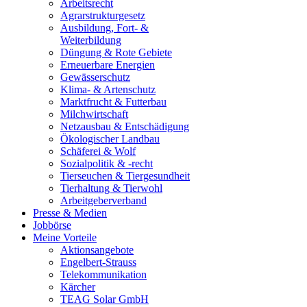
Arbeitsrecht
Agrarstrukturgesetz
Ausbildung, Fort- &
Weiterbildung
Düngung & Rote Gebiete
Erneuerbare Energien
Gewässerschutz
Klima- & Artenschutz
Marktfrucht & Futterbau
Milchwirtschaft
Netzausbau & Entschädigung
Ökologischer Landbau
Schäferei & Wolf
Sozialpolitik & -recht
Tierseuchen & Tiergesundheit
Tierhaltung & Tierwohl
Arbeitgeberverband
Presse & Medien
Jobbörse
Meine Vorteile
Aktionsangebote
Engelbert-Strauss
Telekommunikation
Kärcher
TEAG Solar GmbH