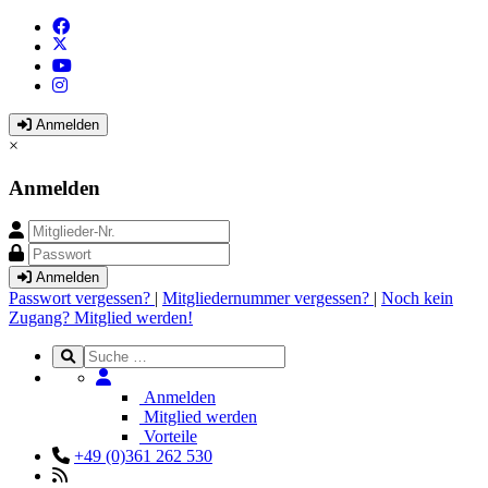
Anmelden
×
Anmelden
Anmelden
Passwort vergessen?
|
Mitgliedernummer vergessen?
|
Noch kein
Zugang? Mitglied werden!
Anmelden
Mitglied werden
Vorteile
+49 (0)361 262 530