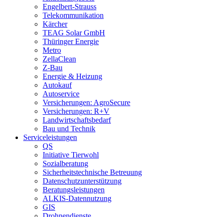
Engelbert-Strauss
Telekommunikation
Kärcher
TEAG Solar GmbH
Thüringer Energie
Metro
ZellaClean
Z-Bau
Energie & Heizung
Autokauf
Autoservice
Versicherungen: AgroSecure
Versicherungen: R+V
Landwirtschaftsbedarf
Bau und Technik
Service­­leistungen
QS
Initiative Tierwohl
Sozialberatung
Sicherheitstechnische Betreuung
Datenschutzunterstützung
Beratungsleistungen
ALKIS-Datennutzung
GIS
Drohnendienste