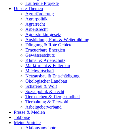
Laufende Projekte
Unsere Themen
Agrarförderung
Agrarpolitik
Agrarrecht
Arbeitsrecht
Agrarstrukturgesetz
Ausbildung, Fort- & Weiterbildung
Düngung & Rote Gebiete
Erneuerbare Energien
Gewässerschutz
Klima- & Artenschutz
Marktfrucht & Futterbau
Milchwirtschaft
Netzausbau & Entschädigung
Ökologischer Landbau
Schäferei & Wolf
Sozialpolitik & -recht
Tierseuchen & Tiergesundheit
Tierhaltung & Tierwohl
Arbeitgeberverband
Presse & Medien
Jobbörse
Meine Vorteile
Aktionsangebote