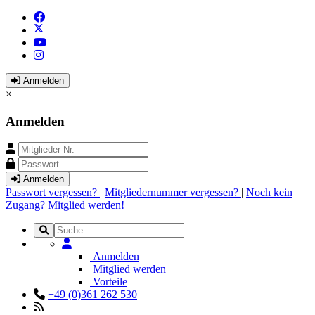
Anmelden
×
Anmelden
Anmelden
Passwort vergessen?
|
Mitgliedernummer vergessen?
|
Noch kein
Zugang? Mitglied werden!
Anmelden
Mitglied werden
Vorteile
+49 (0)361 262 530