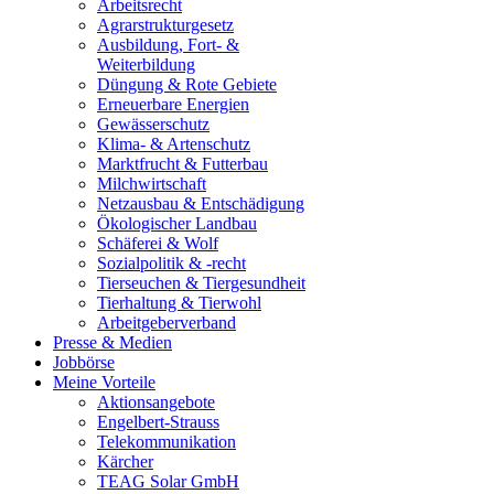
Arbeitsrecht
Agrarstrukturgesetz
Ausbildung, Fort- &
Weiterbildung
Düngung & Rote Gebiete
Erneuerbare Energien
Gewässerschutz
Klima- & Artenschutz
Marktfrucht & Futterbau
Milchwirtschaft
Netzausbau & Entschädigung
Ökologischer Landbau
Schäferei & Wolf
Sozialpolitik & -recht
Tierseuchen & Tiergesundheit
Tierhaltung & Tierwohl
Arbeitgeberverband
Presse & Medien
Jobbörse
Meine Vorteile
Aktionsangebote
Engelbert-Strauss
Telekommunikation
Kärcher
TEAG Solar GmbH