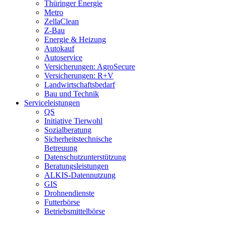
Thüringer Energie
Metro
ZellaClean
Z-Bau
Energie & Heizung
Autokauf
Autoservice
Versicherungen: AgroSecure
Versicherungen: R+V
Landwirtschaftsbedarf
Bau und Technik
Service­­leistungen
QS
Initiative Tierwohl
Sozialberatung
Sicherheitstechnische
Betreuung
Datenschutzunterstützung
Beratungsleistungen
ALKIS-Datennutzung
GIS
Drohnendienste
Futterbörse
Betriebsmittelbörse