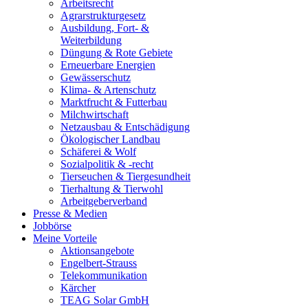
Arbeitsrecht
Agrarstrukturgesetz
Ausbildung, Fort- &
Weiterbildung
Düngung & Rote Gebiete
Erneuerbare Energien
Gewässerschutz
Klima- & Artenschutz
Marktfrucht & Futterbau
Milchwirtschaft
Netzausbau & Entschädigung
Ökologischer Landbau
Schäferei & Wolf
Sozialpolitik & -recht
Tierseuchen & Tiergesundheit
Tierhaltung & Tierwohl
Arbeitgeberverband
Presse & Medien
Jobbörse
Meine Vorteile
Aktionsangebote
Engelbert-Strauss
Telekommunikation
Kärcher
TEAG Solar GmbH