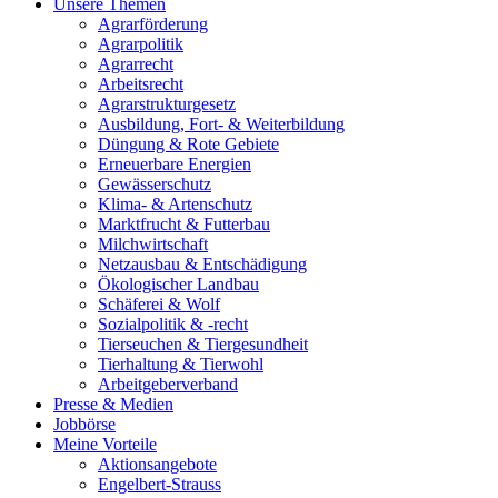
Unsere Themen
Agrarförderung
Agrarpolitik
Agrarrecht
Arbeitsrecht
Agrarstrukturgesetz
Ausbildung, Fort- & Weiterbildung
Düngung & Rote Gebiete
Erneuerbare Energien
Gewässerschutz
Klima- & Artenschutz
Marktfrucht & Futterbau
Milchwirtschaft
Netzausbau & Entschädigung
Ökologischer Landbau
Schäferei & Wolf
Sozialpolitik & -recht
Tierseuchen & Tiergesundheit
Tierhaltung & Tierwohl
Arbeitgeberverband
Presse & Medien
Jobbörse
Meine Vorteile
Aktionsangebote
Engelbert-Strauss