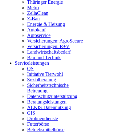
Thüringer Energie
Metro
ZellaClean
Z-Bau
Energie & Heizung
Autokauf
Autoservice
Versicherungen: AgroSecure
Versicherungen: R+V
Landwirtschaftsbedarf
Bau und Technik
Service­­leistungen
QS
Initiative Tierwohl
Sozialberatung
Sicherheitstechnische
Betreuung
Datenschutzunterstützung
Beratungsleistungen
ALKIS-Datennutzung
GIS
Drohnendienste
Futterbörse
Betriebsmittelbörse