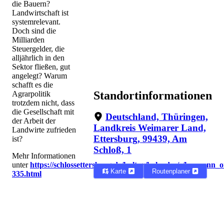
die Bauern?
Landwirtschaft ist
systemrelevant.
Doch sind die
Milliarden
Steuergelder, die
alljährlich in den
Sektor fließen, gut
angelegt? Warum
schafft es die
Standortinformationen
Agrarpolitik
trotzdem nicht, dass
die Gesellschaft mit
Deutschland, Thüringen,
der Arbeit der
Landkreis Weimarer Land,
Landwirte zufrieden
Ettersburg, 99439, Am
ist?
Schloß, 1
Mehr Informationen
unter
https://schlossettersburg.de/kultur/kalender/e/hermann_
Karte
Routenplaner
335.html