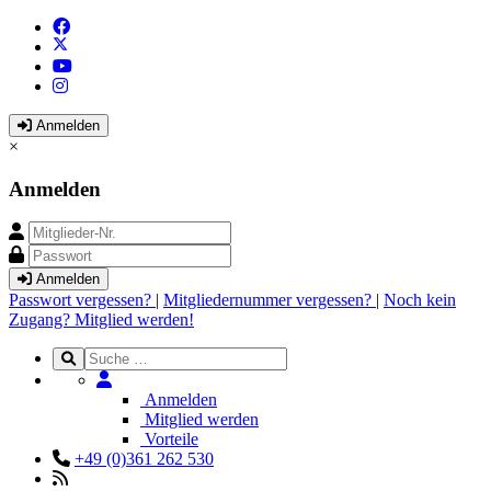
Anmelden
×
Anmelden
Anmelden
Passwort vergessen?
|
Mitgliedernummer vergessen?
|
Noch kein
Zugang? Mitglied werden!
Anmelden
Mitglied werden
Vorteile
+49 (0)361 262 530