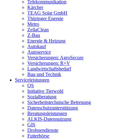
Telekommunikation
Kärcher
TEAG Solar GmbH
Thüringer Energie
Metro
ZellaClean
Z-Bau
Energie & Heizung
Autokauf
Autoservice
Versicherungen: AgroSecure
Versicherungen: R+V
Landwirtschaftsbedarf
Bau und Technik
Service­­leistungen
QS
Initiative Tierwohl
Sozialberatung
Sicherheitstechnische Betreuung
Datenschutzunterstützung
Beratungsleistungen
ALKIS-Datennutzung
GIS
Drohnendienste
Futterbörse