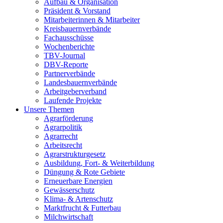
Aufbau & Organisation
Präsident & Vorstand
Mitarbeiterinnen & Mitarbeiter
Kreisbauernverbände
Fachausschüsse
Wochenberichte
TBV-Journal
DBV-Reporte
Partnerverbände
Landesbauernverbände
Arbeitgeberverband
Laufende Projekte
Unsere Themen
Agrarförderung
Agrarpolitik
Agrarrecht
Arbeitsrecht
Agrarstrukturgesetz
Ausbildung, Fort- & Weiterbildung
Düngung & Rote Gebiete
Erneuerbare Energien
Gewässerschutz
Klima- & Artenschutz
Marktfrucht & Futterbau
Milchwirtschaft