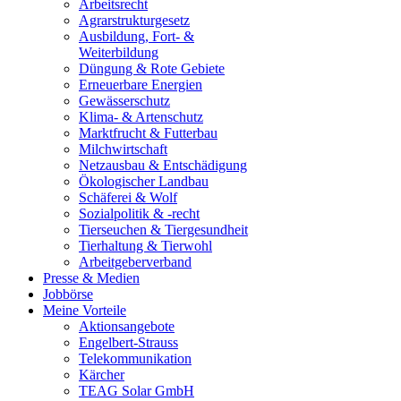
Arbeitsrecht
Agrarstrukturgesetz
Ausbildung, Fort- &
Weiterbildung
Düngung & Rote Gebiete
Erneuerbare Energien
Gewässerschutz
Klima- & Artenschutz
Marktfrucht & Futterbau
Milchwirtschaft
Netzausbau & Entschädigung
Ökologischer Landbau
Schäferei & Wolf
Sozialpolitik & -recht
Tierseuchen & Tiergesundheit
Tierhaltung & Tierwohl
Arbeitgeberverband
Presse & Medien
Jobbörse
Meine Vorteile
Aktionsangebote
Engelbert-Strauss
Telekommunikation
Kärcher
TEAG Solar GmbH