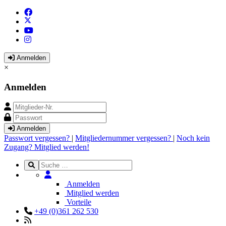
Anmelden
×
Anmelden
Anmelden
Passwort vergessen?
|
Mitgliedernummer vergessen?
|
Noch kein
Zugang? Mitglied werden!
Anmelden
Mitglied werden
Vorteile
+49 (0)361 262 530