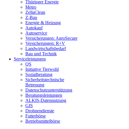
Thüringer Energie
Metro
ZellaClean
Z-Bau
Energie & Heizung
Autokauf
Autoservice
Versicherungen: AgroSecure
Versicherungen: R+V
Landwirtschaftsbedarf
Bau und Technik
Service­­leistungen
QS
Initiative Tierwohl
Sozialberatung
Sicherheitstechnische
Betreuung
Datenschutzunterstützung
Beratungsleistungen
ALKIS-Datennutzung
GIS
Drohnendienste
Futterbörse
Betriebsmittelbörse