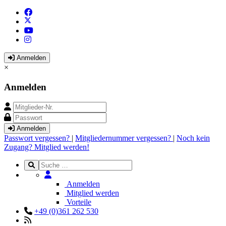
Anmelden
×
Anmelden
Anmelden
Passwort vergessen?
|
Mitgliedernummer vergessen?
|
Noch kein
Zugang? Mitglied werden!
Anmelden
Mitglied werden
Vorteile
+49 (0)361 262 530