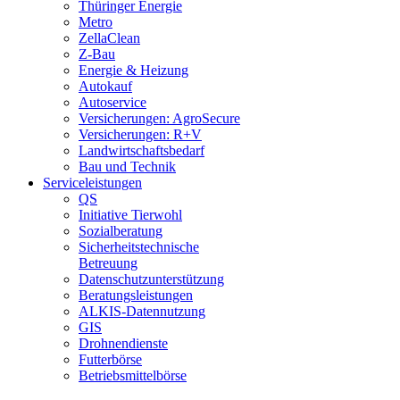
Thüringer Energie
Metro
ZellaClean
Z-Bau
Energie & Heizung
Autokauf
Autoservice
Versicherungen: AgroSecure
Versicherungen: R+V
Landwirtschaftsbedarf
Bau und Technik
Service­­leistungen
QS
Initiative Tierwohl
Sozialberatung
Sicherheitstechnische
Betreuung
Datenschutzunterstützung
Beratungsleistungen
ALKIS-Datennutzung
GIS
Drohnendienste
Futterbörse
Betriebsmittelbörse