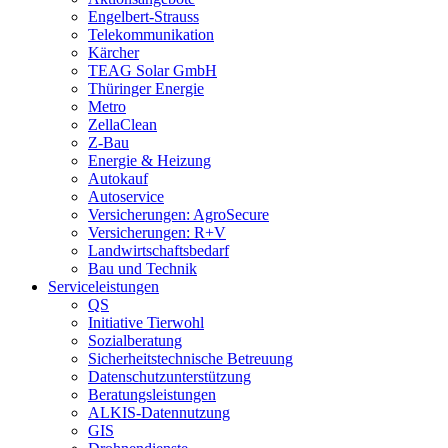
Engelbert-Strauss
Telekommunikation
Kärcher
TEAG Solar GmbH
Thüringer Energie
Metro
ZellaClean
Z-Bau
Energie & Heizung
Autokauf
Autoservice
Versicherungen: AgroSecure
Versicherungen: R+V
Landwirtschaftsbedarf
Bau und Technik
Service­­leistungen
QS
Initiative Tierwohl
Sozialberatung
Sicherheitstechnische Betreuung
Datenschutzunterstützung
Beratungsleistungen
ALKIS-Datennutzung
GIS