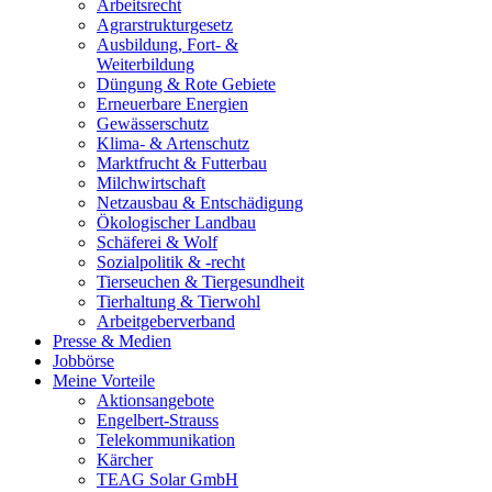
Arbeitsrecht
Agrarstrukturgesetz
Ausbildung, Fort- &
Weiterbildung
Düngung & Rote Gebiete
Erneuerbare Energien
Gewässerschutz
Klima- & Artenschutz
Marktfrucht & Futterbau
Milchwirtschaft
Netzausbau & Entschädigung
Ökologischer Landbau
Schäferei & Wolf
Sozialpolitik & -recht
Tierseuchen & Tiergesundheit
Tierhaltung & Tierwohl
Arbeitgeberverband
Presse & Medien
Jobbörse
Meine Vorteile
Aktionsangebote
Engelbert-Strauss
Telekommunikation
Kärcher
TEAG Solar GmbH