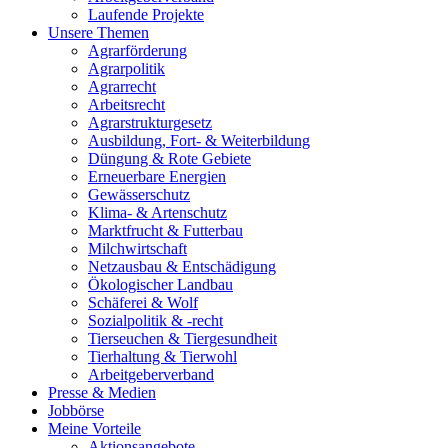
Laufende Projekte
Unsere Themen
Agrarförderung
Agrarpolitik
Agrarrecht
Arbeitsrecht
Agrarstrukturgesetz
Ausbildung, Fort- & Weiterbildung
Düngung & Rote Gebiete
Erneuerbare Energien
Gewässerschutz
Klima- & Artenschutz
Marktfrucht & Futterbau
Milchwirtschaft
Netzausbau & Entschädigung
Ökologischer Landbau
Schäferei & Wolf
Sozialpolitik & -recht
Tierseuchen & Tiergesundheit
Tierhaltung & Tierwohl
Arbeitgeberverband
Presse & Medien
Jobbörse
Meine Vorteile
Aktionsangebote