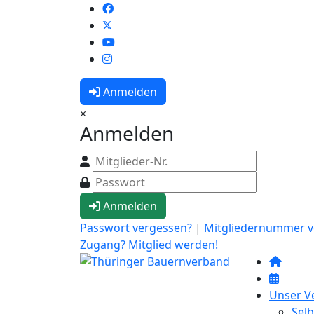
Anmelden
×
Anmelden
Anmelden
Passwort vergessen?
|
Mitgliedernummer 
Zugang? Mitglied werden!
Unser V
Selb