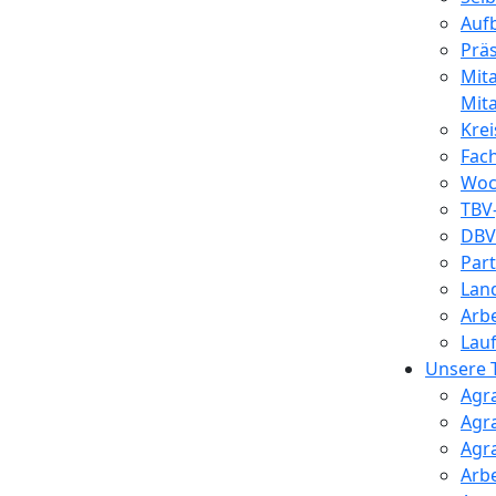
Auf
Prä
Mit
Mita
Kre
Fac
Woc
TBV-
DBV
Par
Lan
Arb
Lau
Unsere
Agr
Agra
Agr
Arbe