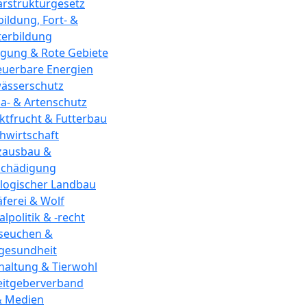
arstrukturgesetz
ildung, Fort- &
terbildung
gung & Rote Gebiete
euerbare Energien
ässerschutz
a- & Artenschutz
ktfrucht & Futterbau
hwirtschaft
zausbau &
schädigung
logischer Landbau
ferei & Wolf
alpolitik & -recht
rseuchen &
rgesundheit
haltung & Tierwohl
eitgeberverband
& Medien