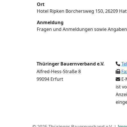
Ort
Hotel Ripken Borchersweg 150, 26209 Ha
Anmeldung
Fragen und Anmeldungen sowie Angaben 
Thüringer Bauernverband e.V.
Te
Alfred-Hess-Straße 8
Fa
99094 Erfurt
E-
ist v
Anzei
einge
© 2025 Thüringer Bauernverband e.V. |
Imp