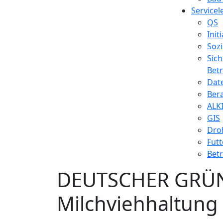
Service­­
QS
Init
Soz
Sich
Bet
Dat
Ber
ALK
GIS
Dro
Fut
Betr
DEUTSCHER GRÜN
Milchviehhaltun