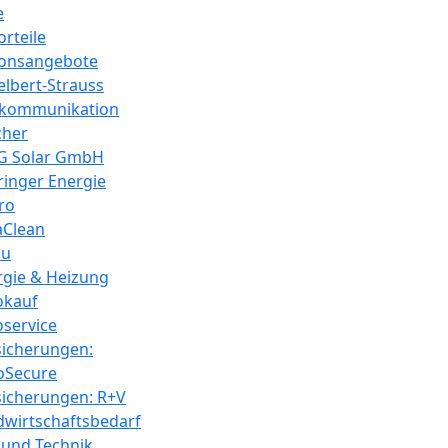
e
rteile
ionsangebote
lbert-Strauss
ekommunikation
cher
G Solar GmbH
ringer Energie
ro
aClean
au
rgie & Heizung
okauf
oservice
sicherungen:
oSecure
sicherungen: R+V
dwirtschaftsbedarf
 und Technik