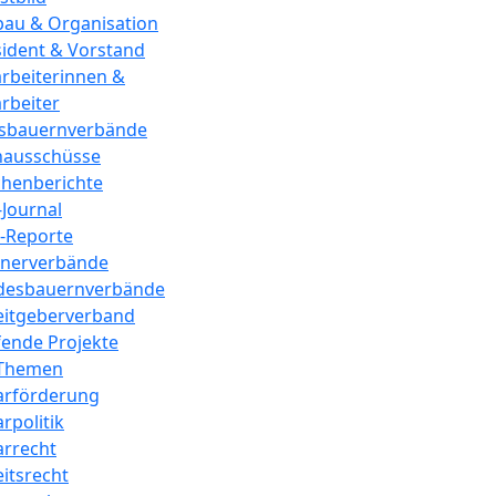
bau & Organisation
sident & Vorstand
arbeiterinnen &
rbeiter
isbauernverbände
hausschüsse
henberichte
Journal
-Reporte
tnerverbände
desbauernverbände
eitgeberverband
fende Projekte
 Themen
arförderung
rpolitik
arrecht
itsrecht