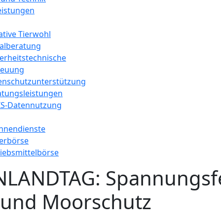
leistungen
iative Tierwohl
ialberatung
erheitstechnische
reuung
enschutzunterstützung
atungsleistungen
IS-Datennutzung
hnendienste
terbörse
iebsmittelbörse
LANDTAG: Spannungsf
g und Moorschutz