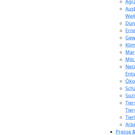
Agr
Ausb
Wei
Dün
Ern
Gew
Klim
Mar
Milc
Net
Ent
Öko
Schä
Sozi
Tie
Tie
Tier
Arb
Presse 