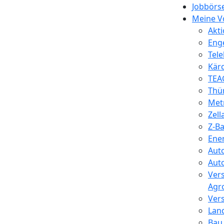
Jobbörs
Meine Vo
Akt
Enge
Tel
Kär
TEA
Thü
Met
Zell
Z-B
Ene
Aut
Aut
Ver
Agr
Ver
Lan
Bau