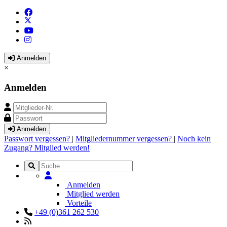
Anmelden
×
Anmelden
Anmelden
Passwort vergessen?
|
Mitgliedernummer vergessen?
|
Noch kein
Zugang? Mitglied werden!
Anmelden
Mitglied werden
Vorteile
+49 (0)361 262 530