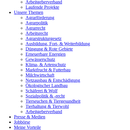
Arbeitgeberverband
Laufende Projekte
Unsere Themen
Agrarförderung
Agrarpolitik
Agrarrecht
Arbeitsrecht
Agrarstrukturgesetz
Ausbildung, Fort- & Weiterbildung
Düngung & Rote Gebiete
Erneuerbare Energien
Gewässerschutz
Klima- & Artenschutz
Marktfrucht & Futterbau
Milchwirtschaft
Netzausbau & Entschädigung
Ökologischer Landbau
Schäferei & Wolf
Sozialpolitik & -recht
Tierseuchen & Tiergesundheit
Tierhaltung & Tierwohl
Arbeitgeberverband
Presse & Medien
Jobbörse
Meine Vorteile