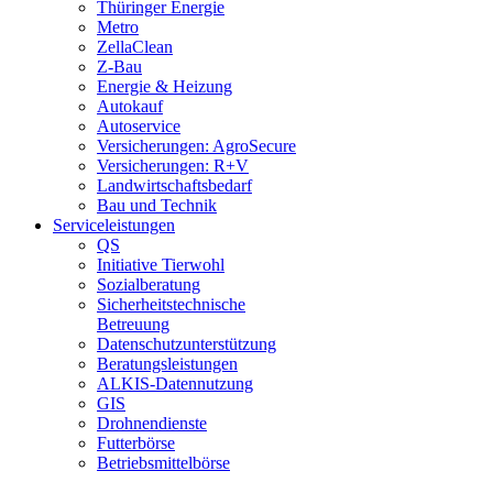
Thüringer Energie
Metro
ZellaClean
Z-Bau
Energie & Heizung
Autokauf
Autoservice
Versicherungen: AgroSecure
Versicherungen: R+V
Landwirtschaftsbedarf
Bau und Technik
Service­­leistungen
QS
Initiative Tierwohl
Sozialberatung
Sicherheitstechnische
Betreuung
Datenschutzunterstützung
Beratungsleistungen
ALKIS-Datennutzung
GIS
Drohnendienste
Futterbörse
Betriebsmittelbörse