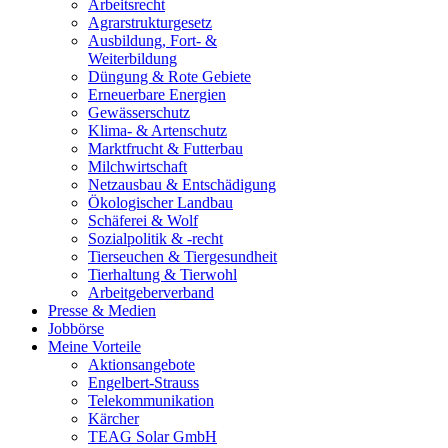
Arbeitsrecht
Agrarstrukturgesetz
Ausbildung, Fort- &
Weiterbildung
Düngung & Rote Gebiete
Erneuerbare Energien
Gewässerschutz
Klima- & Artenschutz
Marktfrucht & Futterbau
Milchwirtschaft
Netzausbau & Entschädigung
Ökologischer Landbau
Schäferei & Wolf
Sozialpolitik & -recht
Tierseuchen & Tiergesundheit
Tierhaltung & Tierwohl
Arbeitgeberverband
Presse & Medien
Jobbörse
Meine Vorteile
Aktionsangebote
Engelbert-Strauss
Telekommunikation
Kärcher
TEAG Solar GmbH