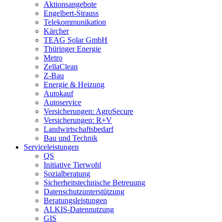
Aktionsangebote
Engelbert-Strauss
Telekommunikation
Kärcher
TEAG Solar GmbH
Thüringer Energie
Metro
ZellaClean
Z-Bau
Energie & Heizung
Autokauf
Autoservice
Versicherungen: AgroSecure
Versicherungen: R+V
Landwirtschaftsbedarf
Bau und Technik
Service­­leistungen
QS
Initiative Tierwohl
Sozialberatung
Sicherheitstechnische Betreuung
Datenschutzunterstützung
Beratungsleistungen
ALKIS-Datennutzung
GIS