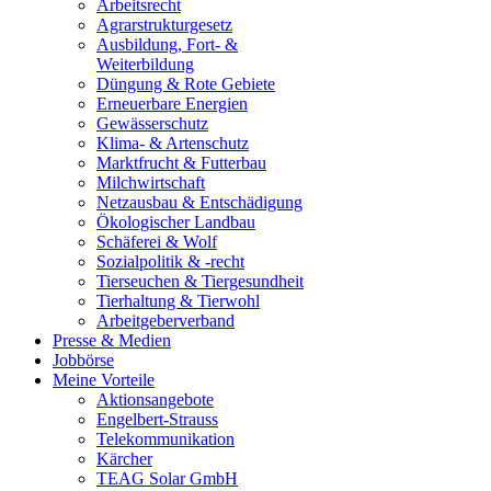
Arbeitsrecht
Agrarstrukturgesetz
Ausbildung, Fort- &
Weiterbildung
Düngung & Rote Gebiete
Erneuerbare Energien
Gewässerschutz
Klima- & Artenschutz
Marktfrucht & Futterbau
Milchwirtschaft
Netzausbau & Entschädigung
Ökologischer Landbau
Schäferei & Wolf
Sozialpolitik & -recht
Tierseuchen & Tiergesundheit
Tierhaltung & Tierwohl
Arbeitgeberverband
Presse & Medien
Jobbörse
Meine Vorteile
Aktionsangebote
Engelbert-Strauss
Telekommunikation
Kärcher
TEAG Solar GmbH