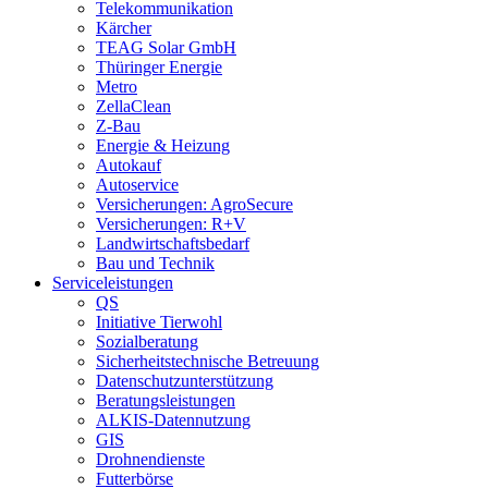
Telekommunikation
Kärcher
TEAG Solar GmbH
Thüringer Energie
Metro
ZellaClean
Z-Bau
Energie & Heizung
Autokauf
Autoservice
Versicherungen: AgroSecure
Versicherungen: R+V
Landwirtschaftsbedarf
Bau und Technik
Service­­leistungen
QS
Initiative Tierwohl
Sozialberatung
Sicherheitstechnische Betreuung
Datenschutzunterstützung
Beratungsleistungen
ALKIS-Datennutzung
GIS
Drohnendienste
Futterbörse