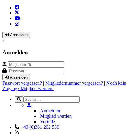
Anmelden
×
Anmelden
Anmelden
Passwort vergessen?
|
Mitgliedernummer vergessen?
|
Noch kein
Zugang? Mitglied werden!
Anmelden
Mitglied werden
Vorteile
+49 (0)361 262 530