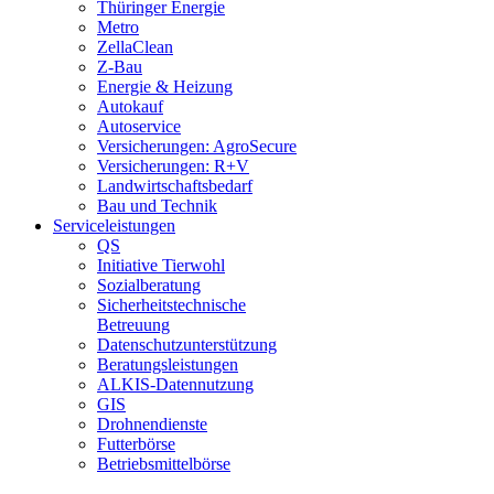
Thüringer Energie
Metro
ZellaClean
Z-Bau
Energie & Heizung
Autokauf
Autoservice
Versicherungen: AgroSecure
Versicherungen: R+V
Landwirtschaftsbedarf
Bau und Technik
Service­­leistungen
QS
Initiative Tierwohl
Sozialberatung
Sicherheitstechnische
Betreuung
Datenschutzunterstützung
Beratungsleistungen
ALKIS-Datennutzung
GIS
Drohnendienste
Futterbörse
Betriebsmittelbörse