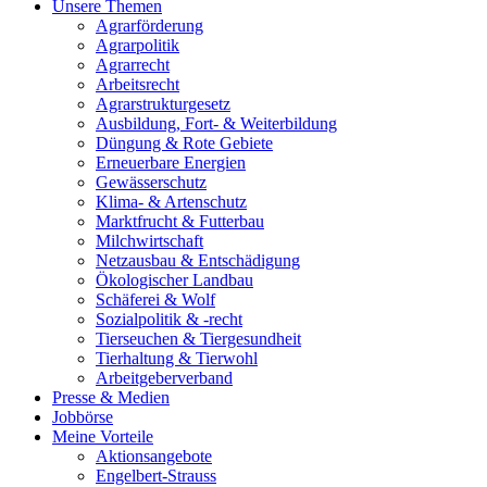
Unsere Themen
Agrarförderung
Agrarpolitik
Agrarrecht
Arbeitsrecht
Agrarstrukturgesetz
Ausbildung, Fort- & Weiterbildung
Düngung & Rote Gebiete
Erneuerbare Energien
Gewässerschutz
Klima- & Artenschutz
Marktfrucht & Futterbau
Milchwirtschaft
Netzausbau & Entschädigung
Ökologischer Landbau
Schäferei & Wolf
Sozialpolitik & -recht
Tierseuchen & Tiergesundheit
Tierhaltung & Tierwohl
Arbeitgeberverband
Presse & Medien
Jobbörse
Meine Vorteile
Aktionsangebote
Engelbert-Strauss