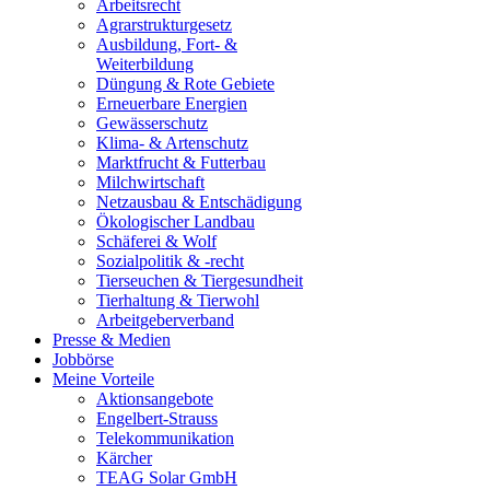
Arbeitsrecht
Agrarstrukturgesetz
Ausbildung, Fort- &
Weiterbildung
Düngung & Rote Gebiete
Erneuerbare Energien
Gewässerschutz
Klima- & Artenschutz
Marktfrucht & Futterbau
Milchwirtschaft
Netzausbau & Entschädigung
Ökologischer Landbau
Schäferei & Wolf
Sozialpolitik & -recht
Tierseuchen & Tiergesundheit
Tierhaltung & Tierwohl
Arbeitgeberverband
Presse & Medien
Jobbörse
Meine Vorteile
Aktionsangebote
Engelbert-Strauss
Telekommunikation
Kärcher
TEAG Solar GmbH