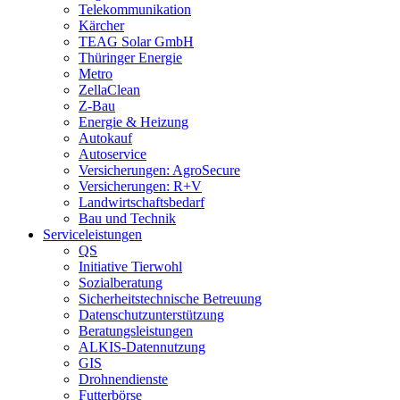
Telekommunikation
Kärcher
TEAG Solar GmbH
Thüringer Energie
Metro
ZellaClean
Z-Bau
Energie & Heizung
Autokauf
Autoservice
Versicherungen: AgroSecure
Versicherungen: R+V
Landwirtschaftsbedarf
Bau und Technik
Service­­leistungen
QS
Initiative Tierwohl
Sozialberatung
Sicherheitstechnische Betreuung
Datenschutzunterstützung
Beratungsleistungen
ALKIS-Datennutzung
GIS
Drohnendienste
Futterbörse