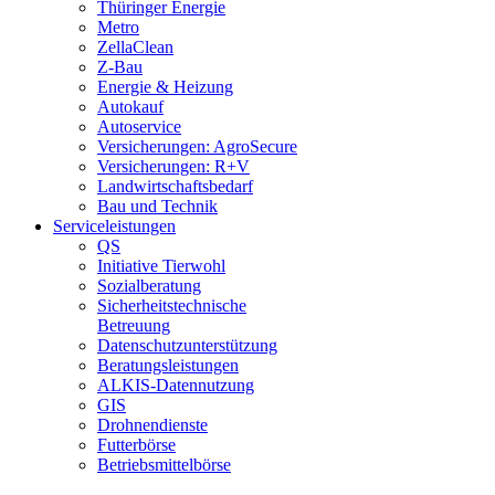
Thüringer Energie
Metro
ZellaClean
Z-Bau
Energie & Heizung
Autokauf
Autoservice
Versicherungen: AgroSecure
Versicherungen: R+V
Landwirtschaftsbedarf
Bau und Technik
Service­­leistungen
QS
Initiative Tierwohl
Sozialberatung
Sicherheitstechnische
Betreuung
Datenschutzunterstützung
Beratungsleistungen
ALKIS-Datennutzung
GIS
Drohnendienste
Futterbörse
Betriebsmittelbörse