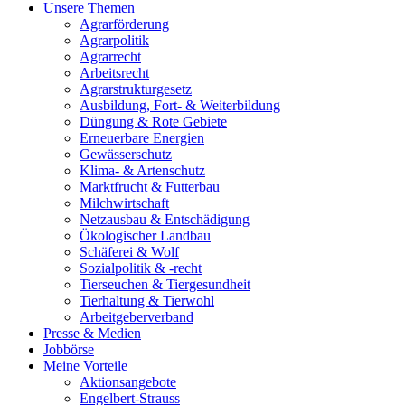
Unsere Themen
Agrarförderung
Agrarpolitik
Agrarrecht
Arbeitsrecht
Agrarstrukturgesetz
Ausbildung, Fort- & Weiterbildung
Düngung & Rote Gebiete
Erneuerbare Energien
Gewässerschutz
Klima- & Artenschutz
Marktfrucht & Futterbau
Milchwirtschaft
Netzausbau & Entschädigung
Ökologischer Landbau
Schäferei & Wolf
Sozialpolitik & -recht
Tierseuchen & Tiergesundheit
Tierhaltung & Tierwohl
Arbeitgeberverband
Presse & Medien
Jobbörse
Meine Vorteile
Aktionsangebote
Engelbert-Strauss