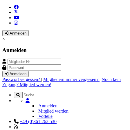
Anmelden
×
Anmelden
Anmelden
Passwort vergessen?
|
Mitgliedernummer vergessen?
|
Noch kein
Zugang? Mitglied werden!
Anmelden
Mitglied werden
Vorteile
+49 (0)361 262 530