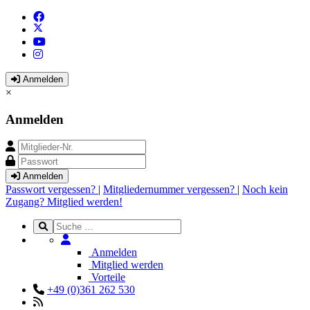
Anmelden
×
Anmelden
Anmelden
Passwort vergessen?
|
Mitgliedernummer vergessen?
|
Noch kein
Zugang? Mitglied werden!
Anmelden
Mitglied werden
Vorteile
+49 (0)361 262 530