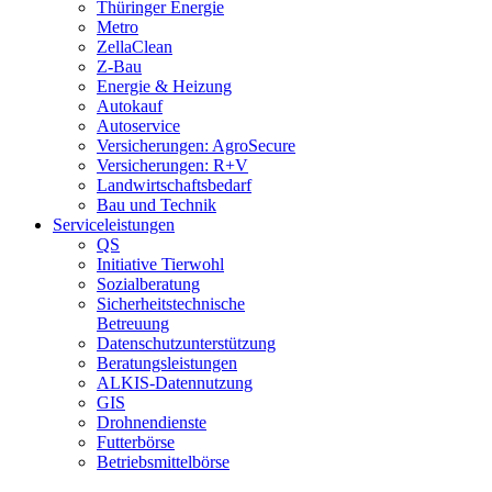
Thüringer Energie
Metro
ZellaClean
Z-Bau
Energie & Heizung
Autokauf
Autoservice
Versicherungen: AgroSecure
Versicherungen: R+V
Landwirtschaftsbedarf
Bau und Technik
Service­­leistungen
QS
Initiative Tierwohl
Sozialberatung
Sicherheitstechnische
Betreuung
Datenschutzunterstützung
Beratungsleistungen
ALKIS-Datennutzung
GIS
Drohnendienste
Futterbörse
Betriebsmittelbörse