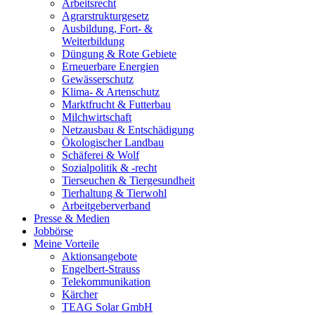
Arbeitsrecht
Agrarstrukturgesetz
Ausbildung, Fort- &
Weiterbildung
Düngung & Rote Gebiete
Erneuerbare Energien
Gewässerschutz
Klima- & Artenschutz
Marktfrucht & Futterbau
Milchwirtschaft
Netzausbau & Entschädigung
Ökologischer Landbau
Schäferei & Wolf
Sozialpolitik & -recht
Tierseuchen & Tiergesundheit
Tierhaltung & Tierwohl
Arbeitgeberverband
Presse & Medien
Jobbörse
Meine Vorteile
Aktionsangebote
Engelbert-Strauss
Telekommunikation
Kärcher
TEAG Solar GmbH