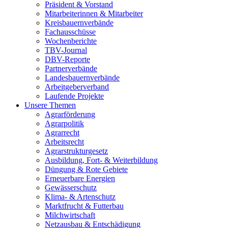
Präsident & Vorstand
Mitarbeiterinnen & Mitarbeiter
Kreisbauernverbände
Fachausschüsse
Wochenberichte
TBV-Journal
DBV-Reporte
Partnerverbände
Landesbauernverbände
Arbeitgeberverband
Laufende Projekte
Unsere Themen
Agrarförderung
Agrarpolitik
Agrarrecht
Arbeitsrecht
Agrarstrukturgesetz
Ausbildung, Fort- & Weiterbildung
Düngung & Rote Gebiete
Erneuerbare Energien
Gewässerschutz
Klima- & Artenschutz
Marktfrucht & Futterbau
Milchwirtschaft
Netzausbau & Entschädigung