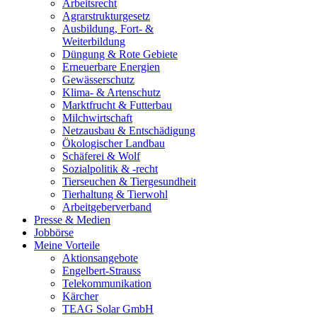
Arbeitsrecht
Agrarstrukturgesetz
Ausbildung, Fort- &
Weiterbildung
Düngung & Rote Gebiete
Erneuerbare Energien
Gewässerschutz
Klima- & Artenschutz
Marktfrucht & Futterbau
Milchwirtschaft
Netzausbau & Entschädigung
Ökologischer Landbau
Schäferei & Wolf
Sozialpolitik & -recht
Tierseuchen & Tiergesundheit
Tierhaltung & Tierwohl
Arbeitgeberverband
Presse & Medien
Jobbörse
Meine Vorteile
Aktionsangebote
Engelbert-Strauss
Telekommunikation
Kärcher
TEAG Solar GmbH