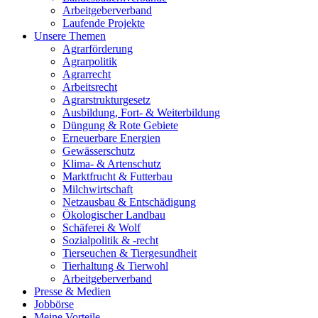
Arbeitgeberverband
Laufende Projekte
Unsere Themen
Agrarförderung
Agrarpolitik
Agrarrecht
Arbeitsrecht
Agrarstrukturgesetz
Ausbildung, Fort- & Weiterbildung
Düngung & Rote Gebiete
Erneuerbare Energien
Gewässerschutz
Klima- & Artenschutz
Marktfrucht & Futterbau
Milchwirtschaft
Netzausbau & Entschädigung
Ökologischer Landbau
Schäferei & Wolf
Sozialpolitik & -recht
Tierseuchen & Tiergesundheit
Tierhaltung & Tierwohl
Arbeitgeberverband
Presse & Medien
Jobbörse
Meine Vorteile