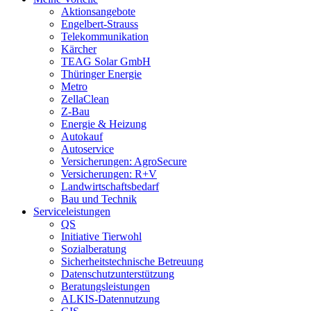
Aktionsangebote
Engelbert-Strauss
Telekommunikation
Kärcher
TEAG Solar GmbH
Thüringer Energie
Metro
ZellaClean
Z-Bau
Energie & Heizung
Autokauf
Autoservice
Versicherungen: AgroSecure
Versicherungen: R+V
Landwirtschaftsbedarf
Bau und Technik
Service­­leistungen
QS
Initiative Tierwohl
Sozialberatung
Sicherheitstechnische Betreuung
Datenschutzunterstützung
Beratungsleistungen
ALKIS-Datennutzung