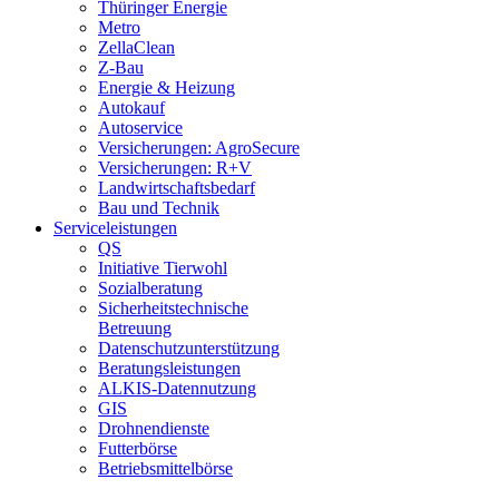
Thüringer Energie
Metro
ZellaClean
Z-Bau
Energie & Heizung
Autokauf
Autoservice
Versicherungen: AgroSecure
Versicherungen: R+V
Landwirtschaftsbedarf
Bau und Technik
Service­­leistungen
QS
Initiative Tierwohl
Sozialberatung
Sicherheitstechnische
Betreuung
Datenschutzunterstützung
Beratungsleistungen
ALKIS-Datennutzung
GIS
Drohnendienste
Futterbörse
Betriebsmittelbörse