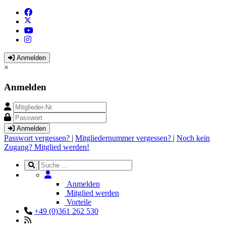
Anmelden
×
Anmelden
Anmelden
Passwort vergessen?
|
Mitgliedernummer vergessen?
|
Noch kein
Zugang? Mitglied werden!
Anmelden
Mitglied werden
Vorteile
+49 (0)361 262 530