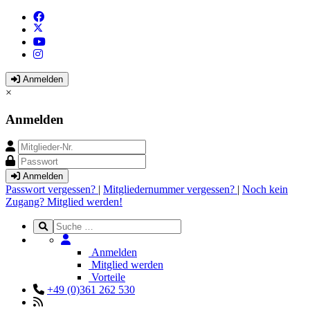
Anmelden
×
Anmelden
Anmelden
Passwort vergessen?
|
Mitgliedernummer vergessen?
|
Noch kein
Zugang? Mitglied werden!
Anmelden
Mitglied werden
Vorteile
+49 (0)361 262 530