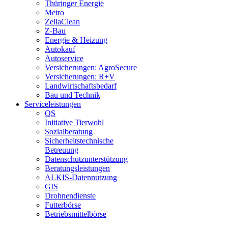
Thüringer Energie
Metro
ZellaClean
Z-Bau
Energie & Heizung
Autokauf
Autoservice
Versicherungen: AgroSecure
Versicherungen: R+V
Landwirtschaftsbedarf
Bau und Technik
Service­­leistungen
QS
Initiative Tierwohl
Sozialberatung
Sicherheitstechnische
Betreuung
Datenschutzunterstützung
Beratungsleistungen
ALKIS-Datennutzung
GIS
Drohnendienste
Futterbörse
Betriebsmittelbörse