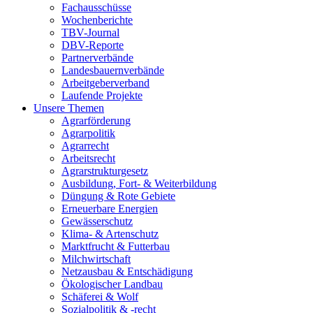
Fachausschüsse
Wochenberichte
TBV-Journal
DBV-Reporte
Partnerverbände
Landesbauernverbände
Arbeitgeberverband
Laufende Projekte
Unsere Themen
Agrarförderung
Agrarpolitik
Agrarrecht
Arbeitsrecht
Agrarstrukturgesetz
Ausbildung, Fort- & Weiterbildung
Düngung & Rote Gebiete
Erneuerbare Energien
Gewässerschutz
Klima- & Artenschutz
Marktfrucht & Futterbau
Milchwirtschaft
Netzausbau & Entschädigung
Ökologischer Landbau
Schäferei & Wolf
Sozialpolitik & -recht