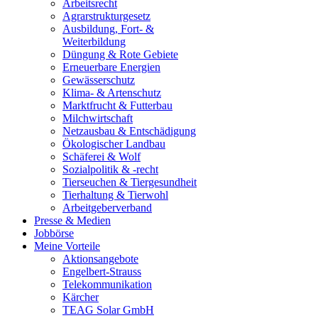
Arbeitsrecht
Agrarstrukturgesetz
Ausbildung, Fort- &
Weiterbildung
Düngung & Rote Gebiete
Erneuerbare Energien
Gewässerschutz
Klima- & Artenschutz
Marktfrucht & Futterbau
Milchwirtschaft
Netzausbau & Entschädigung
Ökologischer Landbau
Schäferei & Wolf
Sozialpolitik & -recht
Tierseuchen & Tiergesundheit
Tierhaltung & Tierwohl
Arbeitgeberverband
Presse & Medien
Jobbörse
Meine Vorteile
Aktionsangebote
Engelbert-Strauss
Telekommunikation
Kärcher
TEAG Solar GmbH