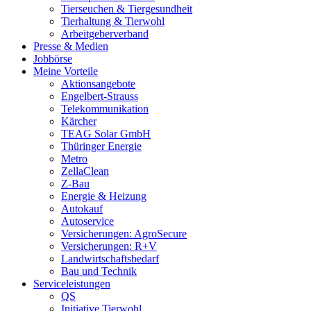
Tierseuchen & Tiergesundheit
Tierhaltung & Tierwohl
Arbeitgeberverband
Presse & Medien
Jobbörse
Meine Vorteile
Aktionsangebote
Engelbert-Strauss
Telekommunikation
Kärcher
TEAG Solar GmbH
Thüringer Energie
Metro
ZellaClean
Z-Bau
Energie & Heizung
Autokauf
Autoservice
Versicherungen: AgroSecure
Versicherungen: R+V
Landwirtschaftsbedarf
Bau und Technik
Service­­leistungen
QS
Initiative Tierwohl