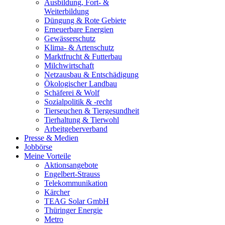
Ausbildung, Fort- &
Weiterbildung
Düngung & Rote Gebiete
Erneuerbare Energien
Gewässerschutz
Klima- & Artenschutz
Marktfrucht & Futterbau
Milchwirtschaft
Netzausbau & Entschädigung
Ökologischer Landbau
Schäferei & Wolf
Sozialpolitik & -recht
Tierseuchen & Tiergesundheit
Tierhaltung & Tierwohl
Arbeitgeberverband
Presse & Medien
Jobbörse
Meine Vorteile
Aktionsangebote
Engelbert-Strauss
Telekommunikation
Kärcher
TEAG Solar GmbH
Thüringer Energie
Metro