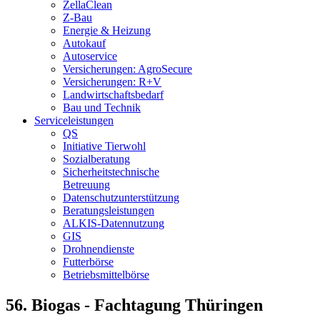
ZellaClean
Z-Bau
Energie & Heizung
Autokauf
Autoservice
Versicherungen: AgroSecure
Versicherungen: R+V
Landwirtschaftsbedarf
Bau und Technik
Service­­leistungen
QS
Initiative Tierwohl
Sozialberatung
Sicherheitstechnische
Betreuung
Datenschutzunterstützung
Beratungsleistungen
ALKIS-Datennutzung
GIS
Drohnendienste
Futterbörse
Betriebsmittelbörse
56. Biogas - Fachtagung Thüringen