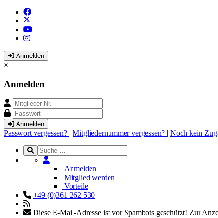
Anmelden
×
Anmelden
Anmelden
Passwort vergessen?
|
Mitgliedernummer vergessen?
|
Noch kein Zug
Anmelden
Mitglied werden
Vorteile
+49 (0)361 262 530
Diese E-Mail-Adresse ist vor Spambots geschützt! Zur Anzei