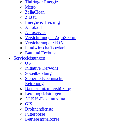
Thüringer Energie
Metro
ZellaClean
Z-Bau
Energie & Heizung
Autokauf
Autoservice
Versicherungen: AgroSecure
Versicherungen: R+V
Landwirtschaftsbedarf
Bau und Technik
Service­­leistungen
QS
Initiative Tierwohl
Sozialberatung
Sicherheitstechnische
Betreuung
Datenschutzunterstützung
Beratungsleistungen
ALKIS-Datennutzung
GIS
Drohnendienste
Futterbörse
Betriebsmittelbörse