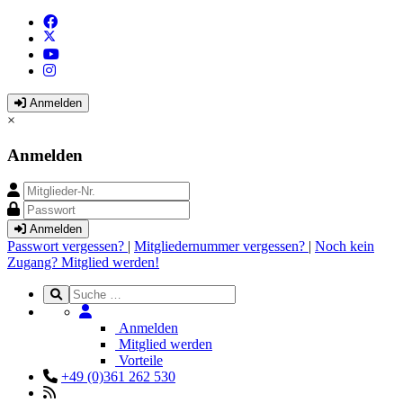
Anmelden
×
Anmelden
Anmelden
Passwort vergessen?
|
Mitgliedernummer vergessen?
|
Noch kein
Zugang? Mitglied werden!
Anmelden
Mitglied werden
Vorteile
+49 (0)361 262 530