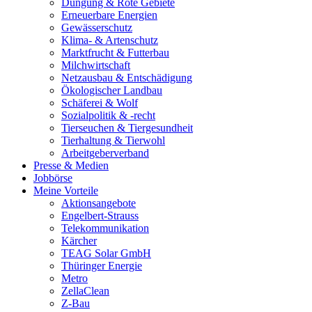
Düngung & Rote Gebiete
Erneuerbare Energien
Gewässerschutz
Klima- & Artenschutz
Marktfrucht & Futterbau
Milchwirtschaft
Netzausbau & Entschädigung
Ökologischer Landbau
Schäferei & Wolf
Sozialpolitik & -recht
Tierseuchen & Tiergesundheit
Tierhaltung & Tierwohl
Arbeitgeberverband
Presse & Medien
Jobbörse
Meine Vorteile
Aktionsangebote
Engelbert-Strauss
Telekommunikation
Kärcher
TEAG Solar GmbH
Thüringer Energie
Metro
ZellaClean
Z-Bau