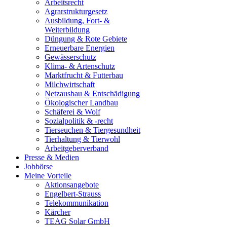
Arbeitsrecht
Agrarstrukturgesetz
Ausbildung, Fort- &
Weiterbildung
Düngung & Rote Gebiete
Erneuerbare Energien
Gewässerschutz
Klima- & Artenschutz
Marktfrucht & Futterbau
Milchwirtschaft
Netzausbau & Entschädigung
Ökologischer Landbau
Schäferei & Wolf
Sozialpolitik & -recht
Tierseuchen & Tiergesundheit
Tierhaltung & Tierwohl
Arbeitgeberverband
Presse & Medien
Jobbörse
Meine Vorteile
Aktionsangebote
Engelbert-Strauss
Telekommunikation
Kärcher
TEAG Solar GmbH