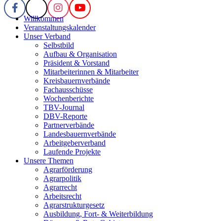
Willkommen
Veranstaltungskalender
Unser Verband
Selbstbild
Aufbau & Organisation
Präsident & Vorstand
Mitarbeiterinnen & Mitarbeiter
Kreisbauernverbände
Fachausschüsse
Wochenberichte
TBV-Journal
DBV-Reporte
Partnerverbände
Landesbauernverbände
Arbeitgeberverband
Laufende Projekte
Unsere Themen
Agrarförderung
Agrarpolitik
Agrarrecht
Arbeitsrecht
Agrarstrukturgesetz
Ausbildung, Fort- & Weiterbildung