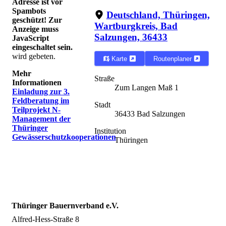
Adresse ist vor
Spambots
Deutschland, Thüringen,
geschützt! Zur
Wartburgkreis, Bad
Anzeige muss
Salzungen, 36433
JavaScript
eingeschaltet sein.
wird gebeten.
Karte
Routenplaner
Mehr
Straße
Informationen
Zum Langen Maß 1
Einladung zur 3.
Feldberatung im
Stadt
Teilprojekt N-
36433 Bad Salzungen
Management der
Thüringer
Institution
Gewässerschutzkooperationen
Thüringen
Thüringer Bauernverband e.V.
Alfred-Hess-Straße 8