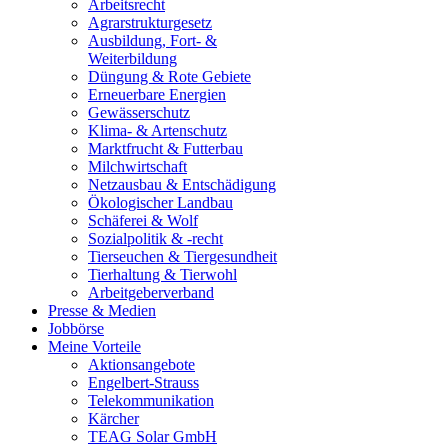
Arbeitsrecht
Agrarstrukturgesetz
Ausbildung, Fort- &
Weiterbildung
Düngung & Rote Gebiete
Erneuerbare Energien
Gewässerschutz
Klima- & Artenschutz
Marktfrucht & Futterbau
Milchwirtschaft
Netzausbau & Entschädigung
Ökologischer Landbau
Schäferei & Wolf
Sozialpolitik & -recht
Tierseuchen & Tiergesundheit
Tierhaltung & Tierwohl
Arbeitgeberverband
Presse & Medien
Jobbörse
Meine Vorteile
Aktionsangebote
Engelbert-Strauss
Telekommunikation
Kärcher
TEAG Solar GmbH