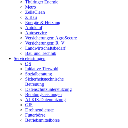
Thüringer Energie
Metro
ZellaClean
Z-Bau
Energie & Heizung
Autokauf
Autoservice
Versicherungen: AgroSecure
Versicherungen: R+V
Landwirtschaftsbedarf
Bau und Technik
Service­­leistungen
QS
Initiative Tierwohl
Sozialberatung
Sicherheitstechnische
Betreuung
Datenschutzunterstützung
Beratungsleistungen
ALKIS-Datennutzung
GIS
Drohnendienste
Futterbörse
Betriebsmittelbörse