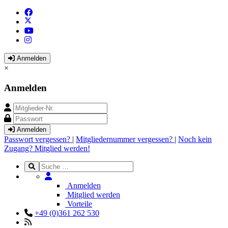
Anmelden
×
Anmelden
Anmelden
Passwort vergessen?
|
Mitgliedernummer vergessen?
|
Noch kein
Zugang? Mitglied werden!
Anmelden
Mitglied werden
Vorteile
+49 (0)361 262 530