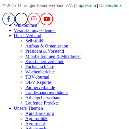
© 2025 Thüringer Bauernverband e.V. |
Impressum
|
Datenschutz
Willkommen
Veranstaltungskalender
Unser Verband
Selbstbild
Aufbau & Organisation
Präsident & Vorstand
Mitarbeiterinnen & Mitarbeiter
Kreisbauernverbände
Fachausschüsse
Wochenberichte
TBV-Journal
DBV-Reporte
Partnerverbände
Landesbauernverbände
Arbeitgeberverband
Laufende Projekte
Unsere Themen
Agrarförderung
Agrarpolitik
Agrarrecht
Arbeitsrecht