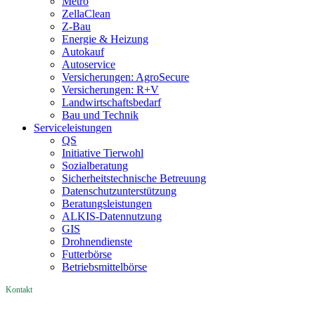
Metro
ZellaClean
Z-Bau
Energie & Heizung
Autokauf
Autoservice
Versicherungen: AgroSecure
Versicherungen: R+V
Landwirtschaftsbedarf
Bau und Technik
Service­­leistungen
QS
Initiative Tierwohl
Sozialberatung
Sicherheitstechnische Betreuung
Datenschutzunterstützung
Beratungsleistungen
ALKIS-Datennutzung
GIS
Drohnendienste
Futterbörse
Betriebsmittelbörse
Kontakt