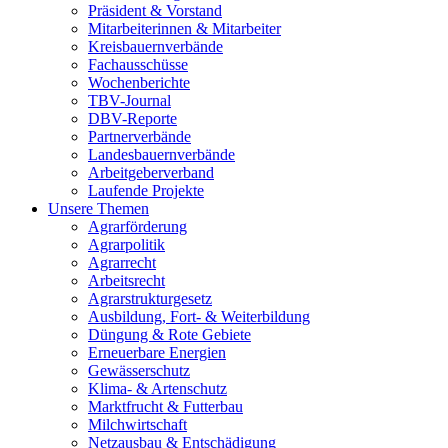
Präsident & Vorstand
Mitarbeiterinnen & Mitarbeiter
Kreisbauernverbände
Fachausschüsse
Wochenberichte
TBV-Journal
DBV-Reporte
Partnerverbände
Landesbauernverbände
Arbeitgeberverband
Laufende Projekte
Unsere Themen
Agrarförderung
Agrarpolitik
Agrarrecht
Arbeitsrecht
Agrarstrukturgesetz
Ausbildung, Fort- & Weiterbildung
Düngung & Rote Gebiete
Erneuerbare Energien
Gewässerschutz
Klima- & Artenschutz
Marktfrucht & Futterbau
Milchwirtschaft
Netzausbau & Entschädigung