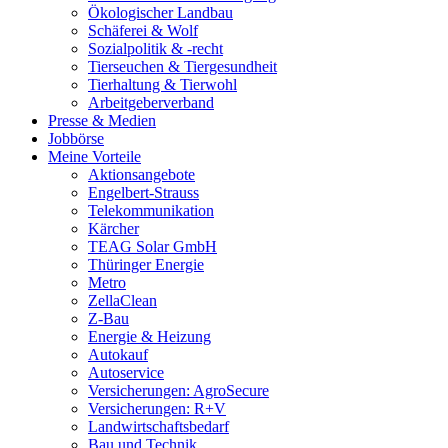
Ökologischer Landbau
Schäferei & Wolf
Sozialpolitik & -recht
Tierseuchen & Tiergesundheit
Tierhaltung & Tierwohl
Arbeitgeberverband
Presse & Medien
Jobbörse
Meine Vorteile
Aktionsangebote
Engelbert-Strauss
Telekommunikation
Kärcher
TEAG Solar GmbH
Thüringer Energie
Metro
ZellaClean
Z-Bau
Energie & Heizung
Autokauf
Autoservice
Versicherungen: AgroSecure
Versicherungen: R+V
Landwirtschaftsbedarf
Bau und Technik