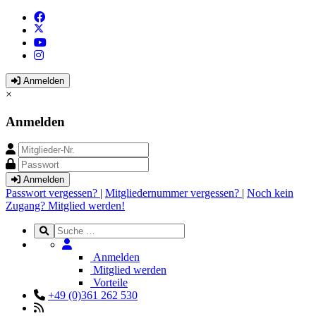
Anmelden
×
Anmelden
Anmelden
Passwort vergessen?
|
Mitgliedernummer vergessen?
|
Noch kein
Zugang? Mitglied werden!
Anmelden
Mitglied werden
Vorteile
+49 (0)361 262 530