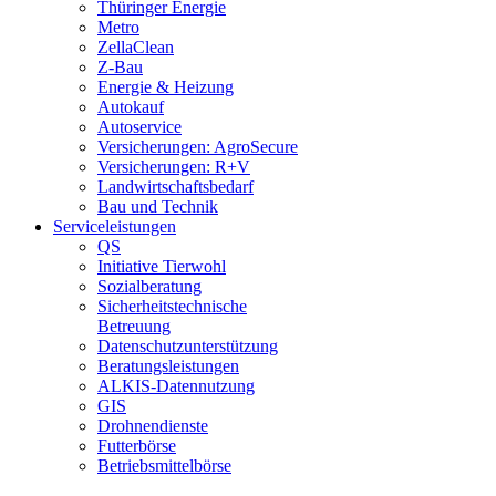
Thüringer Energie
Metro
ZellaClean
Z-Bau
Energie & Heizung
Autokauf
Autoservice
Versicherungen: AgroSecure
Versicherungen: R+V
Landwirtschaftsbedarf
Bau und Technik
Service­­leistungen
QS
Initiative Tierwohl
Sozialberatung
Sicherheitstechnische
Betreuung
Datenschutzunterstützung
Beratungsleistungen
ALKIS-Datennutzung
GIS
Drohnendienste
Futterbörse
Betriebsmittelbörse