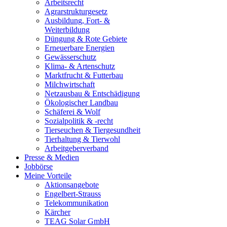
Arbeitsrecht
Agrarstrukturgesetz
Ausbildung, Fort- &
Weiterbildung
Düngung & Rote Gebiete
Erneuerbare Energien
Gewässerschutz
Klima- & Artenschutz
Marktfrucht & Futterbau
Milchwirtschaft
Netzausbau & Entschädigung
Ökologischer Landbau
Schäferei & Wolf
Sozialpolitik & -recht
Tierseuchen & Tiergesundheit
Tierhaltung & Tierwohl
Arbeitgeberverband
Presse & Medien
Jobbörse
Meine Vorteile
Aktionsangebote
Engelbert-Strauss
Telekommunikation
Kärcher
TEAG Solar GmbH