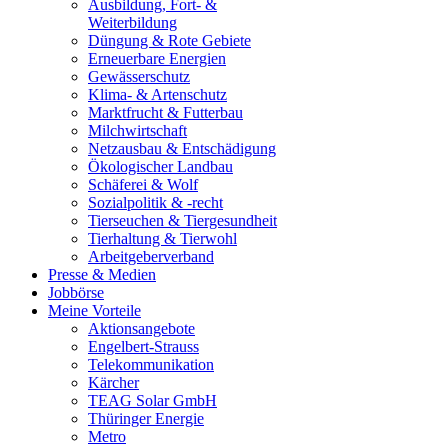
Ausbildung, Fort- &
Weiterbildung
Düngung & Rote Gebiete
Erneuerbare Energien
Gewässerschutz
Klima- & Artenschutz
Marktfrucht & Futterbau
Milchwirtschaft
Netzausbau & Entschädigung
Ökologischer Landbau
Schäferei & Wolf
Sozialpolitik & -recht
Tierseuchen & Tiergesundheit
Tierhaltung & Tierwohl
Arbeitgeberverband
Presse & Medien
Jobbörse
Meine Vorteile
Aktionsangebote
Engelbert-Strauss
Telekommunikation
Kärcher
TEAG Solar GmbH
Thüringer Energie
Metro