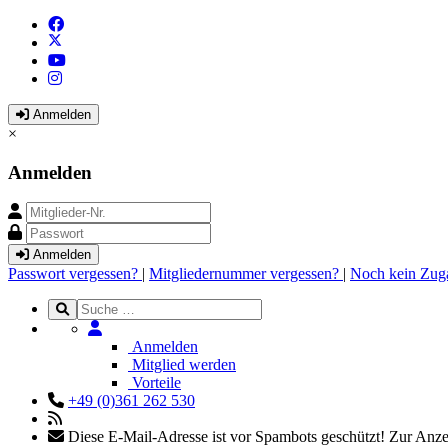
Anmelden
×
Anmelden
Anmelden
Passwort vergessen?
|
Mitgliedernummer vergessen?
|
Noch kein Zug
Anmelden
Mitglied werden
Vorteile
+49 (0)361 262 530
Diese E-Mail-Adresse ist vor Spambots geschützt! Zur Anzei