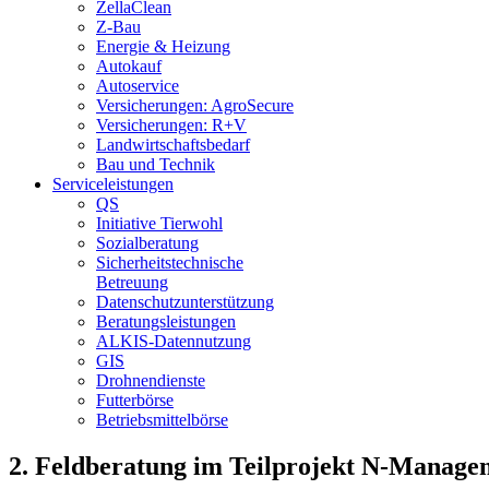
ZellaClean
Z-Bau
Energie & Heizung
Autokauf
Autoservice
Versicherungen: AgroSecure
Versicherungen: R+V
Landwirtschaftsbedarf
Bau und Technik
Service­­leistungen
QS
Initiative Tierwohl
Sozialberatung
Sicherheitstechnische
Betreuung
Datenschutzunterstützung
Beratungsleistungen
ALKIS-Datennutzung
GIS
Drohnendienste
Futterbörse
Betriebsmittelbörse
2. Feldberatung im Teilprojekt N-Manage