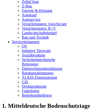
ZellaClean
Z-Bau
Energie & Heizung
Autokauf
Autoservice
Versicherungen: AgroSecure
Versicherungen: R+V
Landwirtschaftsbedarf
Bau und Technik
Service­­leistungen
QS
Initiative Tierwohl
Sozialberatung
Sicherheitstechnische
Betreuung
Datenschutzunterstützung
Beratungsleistungen
ALKIS-Datennutzung
GIS
Drohnendienste
Futterbörse
Betriebsmittelbörse
1. Mitteldeutsche Bodenschutztage