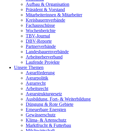
Aufbau & Organisation
Präsident & Vorstand
Mitarbeiterinnen & Mitarbeiter
Kreisbauernverbände
Fachausschüsse
Wochenberichte
TBV-Journal
DBV-Reporte
Partnerverbände
Landesbauernverbände
Arbeitgeberverband
Laufende Projekte
Unsere Themen
Agrarförderung
Agrarpolitik
Agrarrecht
Arbeitsrecht
Agrarstrukturgesetz
Ausbildung, Fort- & Weiterbildung
Düngung & Rote Gebiete
Erneuerbare Energien
Gewässerschutz
Klima- & Artenschutz
Marktfrucht & Futterbau
Milchwirtschaft