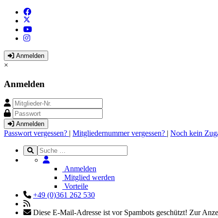
Anmelden
×
Anmelden
Anmelden
Passwort vergessen?
|
Mitgliedernummer vergessen?
|
Noch kein Zug
Anmelden
Mitglied werden
Vorteile
+49 (0)361 262 530
Diese E-Mail-Adresse ist vor Spambots geschützt! Zur Anzei