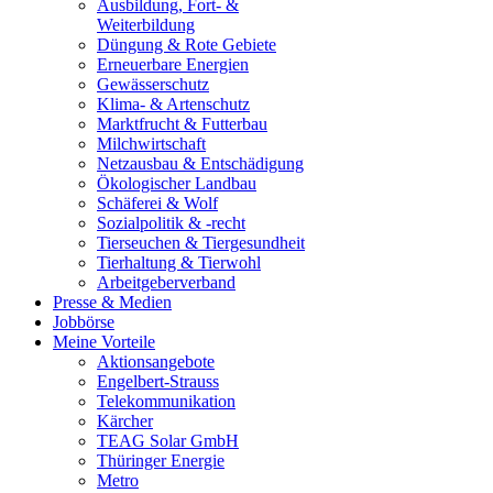
Ausbildung, Fort- &
Weiterbildung
Düngung & Rote Gebiete
Erneuerbare Energien
Gewässerschutz
Klima- & Artenschutz
Marktfrucht & Futterbau
Milchwirtschaft
Netzausbau & Entschädigung
Ökologischer Landbau
Schäferei & Wolf
Sozialpolitik & -recht
Tierseuchen & Tiergesundheit
Tierhaltung & Tierwohl
Arbeitgeberverband
Presse & Medien
Jobbörse
Meine Vorteile
Aktionsangebote
Engelbert-Strauss
Telekommunikation
Kärcher
TEAG Solar GmbH
Thüringer Energie
Metro