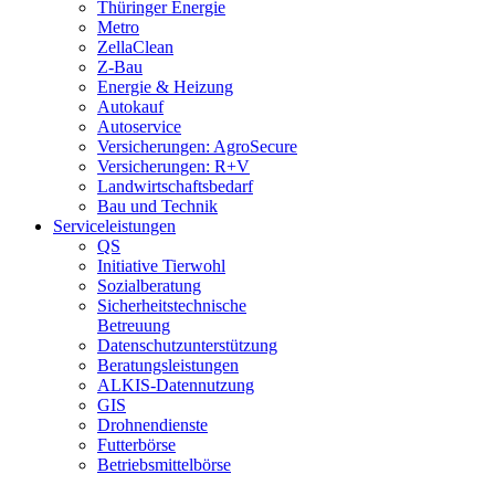
Thüringer Energie
Metro
ZellaClean
Z-Bau
Energie & Heizung
Autokauf
Autoservice
Versicherungen: AgroSecure
Versicherungen: R+V
Landwirtschaftsbedarf
Bau und Technik
Service­­leistungen
QS
Initiative Tierwohl
Sozialberatung
Sicherheitstechnische
Betreuung
Datenschutzunterstützung
Beratungsleistungen
ALKIS-Datennutzung
GIS
Drohnendienste
Futterbörse
Betriebsmittelbörse