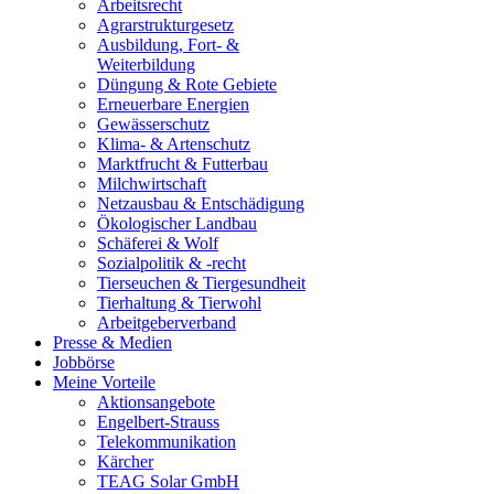
Arbeitsrecht
Agrarstrukturgesetz
Ausbildung, Fort- &
Weiterbildung
Düngung & Rote Gebiete
Erneuerbare Energien
Gewässerschutz
Klima- & Artenschutz
Marktfrucht & Futterbau
Milchwirtschaft
Netzausbau & Entschädigung
Ökologischer Landbau
Schäferei & Wolf
Sozialpolitik & -recht
Tierseuchen & Tiergesundheit
Tierhaltung & Tierwohl
Arbeitgeberverband
Presse & Medien
Jobbörse
Meine Vorteile
Aktionsangebote
Engelbert-Strauss
Telekommunikation
Kärcher
TEAG Solar GmbH