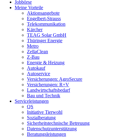
Jobbörse
Meine Vorteile
Aktionsangebote
Engelbert-Strauss
Telekommunikation
Kärcher
TEAG Solar GmbH
Thüringer Energie
Metro
ZellaClean
Z-Bau
Energie & Heizung
Autokauf
Autoservice
Versicherungen: AgroSecure
Versicherungen: R+V
Landwirtschaftsbedarf
Bau und Technik
Service­­leistungen
QS
Initiative Tierwohl
Sozialberatung
Sicherheitstechnische Betreuung
Datenschutzunterstützung
Beratungsleistungen