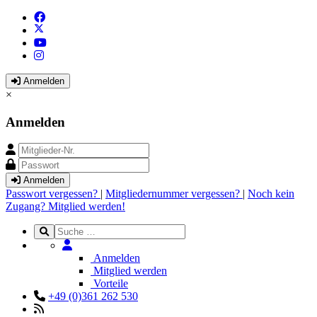
Anmelden
×
Anmelden
Anmelden
Passwort vergessen?
|
Mitgliedernummer vergessen?
|
Noch kein
Zugang? Mitglied werden!
Anmelden
Mitglied werden
Vorteile
+49 (0)361 262 530