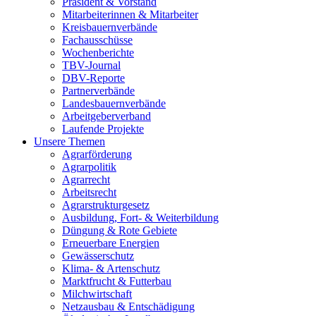
Präsident & Vorstand
Mitarbeiterinnen & Mitarbeiter
Kreisbauernverbände
Fachausschüsse
Wochenberichte
TBV-Journal
DBV-Reporte
Partnerverbände
Landesbauernverbände
Arbeitgeberverband
Laufende Projekte
Unsere Themen
Agrarförderung
Agrarpolitik
Agrarrecht
Arbeitsrecht
Agrarstrukturgesetz
Ausbildung, Fort- & Weiterbildung
Düngung & Rote Gebiete
Erneuerbare Energien
Gewässerschutz
Klima- & Artenschutz
Marktfrucht & Futterbau
Milchwirtschaft
Netzausbau & Entschädigung