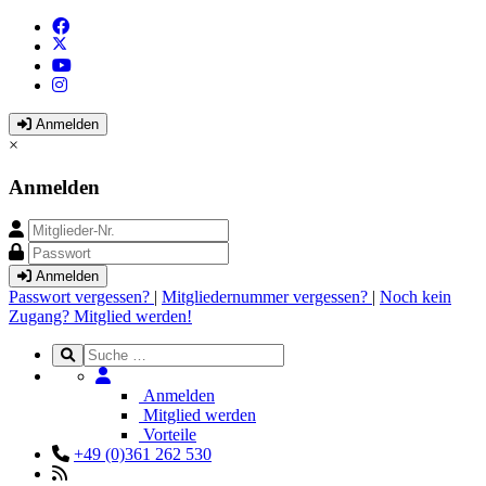
Anmelden
×
Anmelden
Anmelden
Passwort vergessen?
|
Mitgliedernummer vergessen?
|
Noch kein
Zugang? Mitglied werden!
Anmelden
Mitglied werden
Vorteile
+49 (0)361 262 530