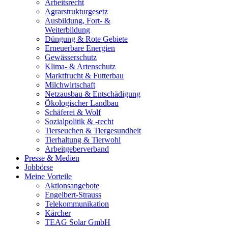
Arbeitsrecht
Agrarstrukturgesetz
Ausbildung, Fort- &
Weiterbildung
Düngung & Rote Gebiete
Erneuerbare Energien
Gewässerschutz
Klima- & Artenschutz
Marktfrucht & Futterbau
Milchwirtschaft
Netzausbau & Entschädigung
Ökologischer Landbau
Schäferei & Wolf
Sozialpolitik & -recht
Tierseuchen & Tiergesundheit
Tierhaltung & Tierwohl
Arbeitgeberverband
Presse & Medien
Jobbörse
Meine Vorteile
Aktionsangebote
Engelbert-Strauss
Telekommunikation
Kärcher
TEAG Solar GmbH