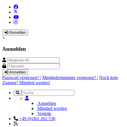
Anmelden
×
Anmelden
Anmelden
Passwort vergessen?
|
Mitgliedernummer vergessen?
|
Noch kein
Zugang? Mitglied werden!
Anmelden
Mitglied werden
Vorteile
+49 (0)361 262 530