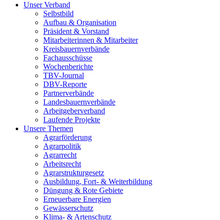
Unser Verband
Selbstbild
Aufbau & Organisation
Präsident & Vorstand
Mitarbeiterinnen & Mitarbeiter
Kreisbauernverbände
Fachausschüsse
Wochenberichte
TBV-Journal
DBV-Reporte
Partnerverbände
Landesbauernverbände
Arbeitgeberverband
Laufende Projekte
Unsere Themen
Agrarförderung
Agrarpolitik
Agrarrecht
Arbeitsrecht
Agrarstrukturgesetz
Ausbildung, Fort- & Weiterbildung
Düngung & Rote Gebiete
Erneuerbare Energien
Gewässerschutz
Klima- & Artenschutz