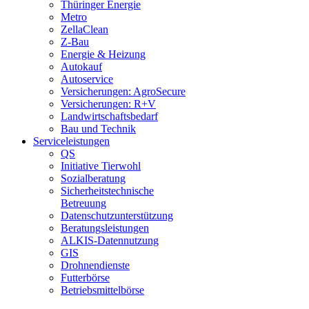
Thüringer Energie
Metro
ZellaClean
Z-Bau
Energie & Heizung
Autokauf
Autoservice
Versicherungen: AgroSecure
Versicherungen: R+V
Landwirtschaftsbedarf
Bau und Technik
Service­­leistungen
QS
Initiative Tierwohl
Sozialberatung
Sicherheitstechnische
Betreuung
Datenschutzunterstützung
Beratungsleistungen
ALKIS-Datennutzung
GIS
Drohnendienste
Futterbörse
Betriebsmittelbörse