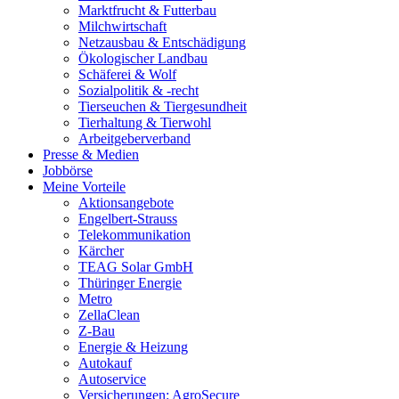
Marktfrucht & Futterbau
Milchwirtschaft
Netzausbau & Entschädigung
Ökologischer Landbau
Schäferei & Wolf
Sozialpolitik & -recht
Tierseuchen & Tiergesundheit
Tierhaltung & Tierwohl
Arbeitgeberverband
Presse & Medien
Jobbörse
Meine Vorteile
Aktionsangebote
Engelbert-Strauss
Telekommunikation
Kärcher
TEAG Solar GmbH
Thüringer Energie
Metro
ZellaClean
Z-Bau
Energie & Heizung
Autokauf
Autoservice
Versicherungen: AgroSecure