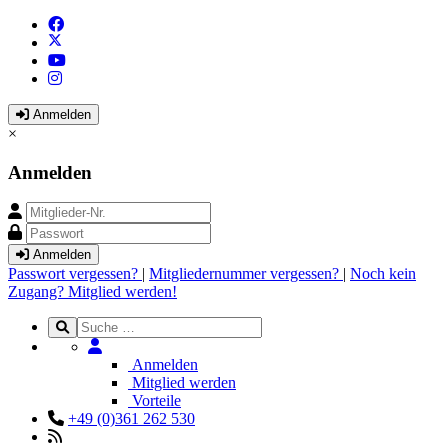
Anmelden
×
Anmelden
Anmelden
Passwort vergessen?
|
Mitgliedernummer vergessen?
|
Noch kein
Zugang? Mitglied werden!
Anmelden
Mitglied werden
Vorteile
+49 (0)361 262 530