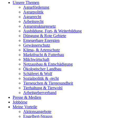
Unsere Themen
Agrarförderung
Agrarpolitik
Agrarrecht
Arbeitsrecht
Agrarstrukturgesetz
Ausbildung, Fort- & Weiterbildung
Düngung & Rote Gebiete
Erneuerbare Energien
Gewässerschutz
Klima- & Artenschutz
Marktfrucht & Futterbau
Milchwirtschaft
Netzausbau & Entschädigung
Ökologischer Landbau
Schäferei & Wolf
Sozialpolitik & -recht
Tierseuchen & Tiergesundheit
Tierhaltung & Tierwohl
Arbeitgeberverband
Presse & Medien
Jobbörse
Meine Vorteile
Aktionsangebote
Engelbert-Strauss