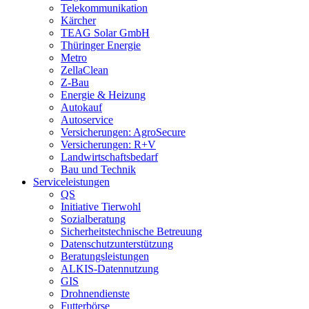
Telekommunikation
Kärcher
TEAG Solar GmbH
Thüringer Energie
Metro
ZellaClean
Z-Bau
Energie & Heizung
Autokauf
Autoservice
Versicherungen: AgroSecure
Versicherungen: R+V
Landwirtschaftsbedarf
Bau und Technik
Service­­leistungen
QS
Initiative Tierwohl
Sozialberatung
Sicherheitstechnische Betreuung
Datenschutzunterstützung
Beratungsleistungen
ALKIS-Datennutzung
GIS
Drohnendienste
Futterbörse