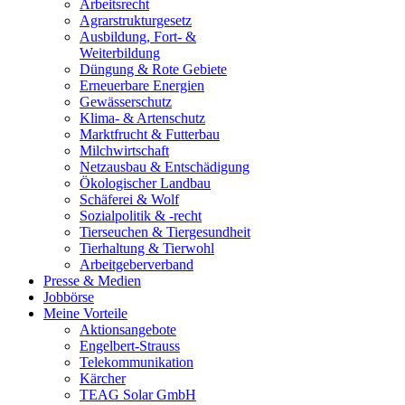
Arbeitsrecht
Agrarstrukturgesetz
Ausbildung, Fort- &
Weiterbildung
Düngung & Rote Gebiete
Erneuerbare Energien
Gewässerschutz
Klima- & Artenschutz
Marktfrucht & Futterbau
Milchwirtschaft
Netzausbau & Entschädigung
Ökologischer Landbau
Schäferei & Wolf
Sozialpolitik & -recht
Tierseuchen & Tiergesundheit
Tierhaltung & Tierwohl
Arbeitgeberverband
Presse & Medien
Jobbörse
Meine Vorteile
Aktionsangebote
Engelbert-Strauss
Telekommunikation
Kärcher
TEAG Solar GmbH