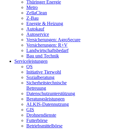
Thüringer Energie
Metro
ZellaClean
Z-Bau
Energie & Heizung
Autokauf
Autoservice
Versicherungen: AgroSecure
Versicherungen: R+V
Landwirtschaftsbedarf
Bau und Technik
Service­­leistungen
QS
Initiative Tierwohl
Sozialberatung
Sicherheitstechnische
Betreuung
Datenschutzunterstützung
Beratungsleistungen
ALKIS-Datennutzung
GIS
Drohnendienste
Futterbörse
Betriebsmittelbörse