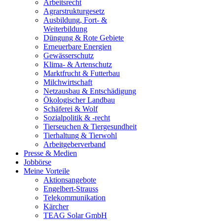
Arbeitsrecht
Agrarstrukturgesetz
Ausbildung, Fort- &
Weiterbildung
Düngung & Rote Gebiete
Erneuerbare Energien
Gewässerschutz
Klima- & Artenschutz
Marktfrucht & Futterbau
Milchwirtschaft
Netzausbau & Entschädigung
Ökologischer Landbau
Schäferei & Wolf
Sozialpolitik & -recht
Tierseuchen & Tiergesundheit
Tierhaltung & Tierwohl
Arbeitgeberverband
Presse & Medien
Jobbörse
Meine Vorteile
Aktionsangebote
Engelbert-Strauss
Telekommunikation
Kärcher
TEAG Solar GmbH