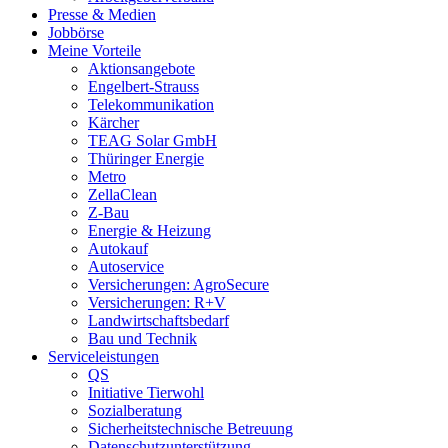
Presse & Medien
Jobbörse
Meine Vorteile
Aktionsangebote
Engelbert-Strauss
Telekommunikation
Kärcher
TEAG Solar GmbH
Thüringer Energie
Metro
ZellaClean
Z-Bau
Energie & Heizung
Autokauf
Autoservice
Versicherungen: AgroSecure
Versicherungen: R+V
Landwirtschaftsbedarf
Bau und Technik
Service­­leistungen
QS
Initiative Tierwohl
Sozialberatung
Sicherheitstechnische Betreuung
Datenschutzunterstützung