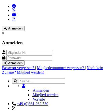
Anmelden
×
Anmelden
Anmelden
Passwort vergessen?
|
Mitgliedernummer vergessen?
|
Noch kein
Zugang? Mitglied werden!
Anmelden
Mitglied werden
Vorteile
+49 (0)361 262 530