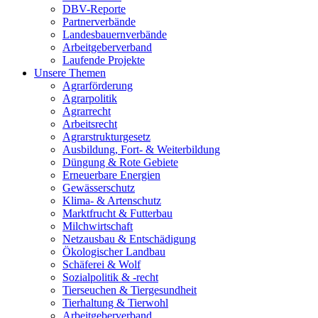
DBV-Reporte
Partnerverbände
Landesbauernverbände
Arbeitgeberverband
Laufende Projekte
Unsere Themen
Agrarförderung
Agrarpolitik
Agrarrecht
Arbeitsrecht
Agrarstrukturgesetz
Ausbildung, Fort- & Weiterbildung
Düngung & Rote Gebiete
Erneuerbare Energien
Gewässerschutz
Klima- & Artenschutz
Marktfrucht & Futterbau
Milchwirtschaft
Netzausbau & Entschädigung
Ökologischer Landbau
Schäferei & Wolf
Sozialpolitik & -recht
Tierseuchen & Tiergesundheit
Tierhaltung & Tierwohl
Arbeitgeberverband