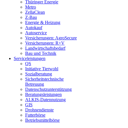
Thüringer Energie
Metro
ZellaClean
Z-Bau
Energie & Heizung
Autokauf
Autoservice
Versicherungen: AgroSecure
Versicherungen: R+V
Landwirtschaftsbedarf
Bau und Technik
Service­­leistungen
QS
Initiative Tierwohl
Sozialberatung
Sicherheitstechnische
Betreuung
Datenschutzunterstützung
Beratungsleistungen
ALKIS-Datennutzung
GIS
Drohnendienste
Futterbörse
Betriebsmittelbörse