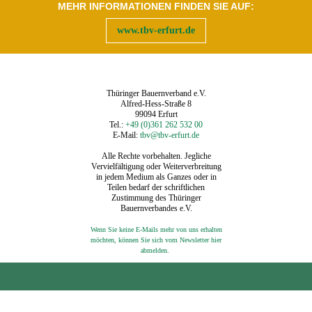
MEHR INFORMATIONEN FINDEN SIE AUF:
www.tbv-erfurt.de
Thüringer Bauernverband e.V.
Alfred-Hess-Straße 8
99094 Erfurt
Tel.:
+49 (0)361 262 532 00
E-Mail:
tbv@tbv-erfurt.de
Alle Rechte vorbehalten. Jegliche
Vervielfältigung oder Weiterverbreitung
in jedem Medium als Ganzes oder in
Teilen bedarf der schriftlichen
Zustimmung des Thüringer
Bauernverbandes e.V.
Wenn Sie keine E-Mails mehr von uns erhalten
möchten, können Sie sich vom Newsletter hier
‍
abmelden.