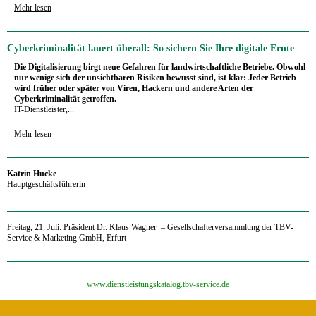
Mehr lesen
Cyberkriminalität lauert überall: So sichern Sie Ihre digitale Ernte
Die Digitalisierung birgt neue Gefahren für landwirtschaftliche Betriebe. Obwohl
nur wenige sich der unsichtbaren Risiken bewusst sind, ist klar: Jeder Betrieb
wird früher oder später von Viren, Hackern und andere Arten der
Cyberkriminalität getroffen.
IT-Dienstleister,...
Mehr lesen
‍Katrin Hucke
Hauptgeschäftsführerin
‍Freitag, 21. Juli: Präsident Dr. Klaus Wagner – Gesellschafterversammlung der TBV-
Service & Marketing GmbH, Erfurt
‍www.dienstleistungskatalog.tbv-service.de