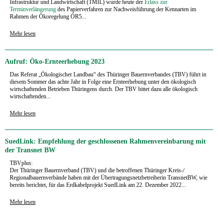
Infrastruktur und Landwirtschaft (TMIL) wurde heute der
Erlass zur
Terminverlängerung
des Papierverfahren zur Nachweisführung der Kennarten im
Rahmen der Ökoregelung ÖR5...
Mehr lesen
Aufruf: Öko-Ernteerhebung 2023
Das Referat „Ökologischer Landbau“ des Thüringer Bauernverbandes (TBV) führt in
diesem Sommer das achte Jahr in Folge eine Ernteerhebung unter den ökologisch
wirtschaftenden Betrieben Thüringens durch. Der TBV bittet dazu alle ökologisch
wirtschaftenden...
Mehr lesen
SuedLink: Empfehlung der geschlossenen Rahmenvereinbarung mit
der Transnet BW
TBVplus:
Der Thüringer Bauernverband (TBV) und die betroffenen Thüringer Kreis-/
Regionalbauernverbände haben mit der Übertragungsnetzbetreiberin TransnetBW, wie
bereits berichtet, für das Erdkabelprojekt SuedLink am 22. Dezember 2022...
Mehr lesen